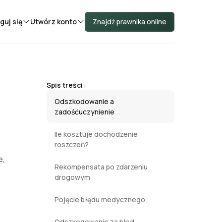
guj się
Utwórz konto
Znajdź prawnika online
Spis treści:
Odszkodowanie a
zadośćuczynienie
Ile kosztuje dochodzenie
roszczeń?
e,
Rekompensata po zdarzeniu
drogowym
Pojęcie błędu medycznego
Odszkodowanie za błąd