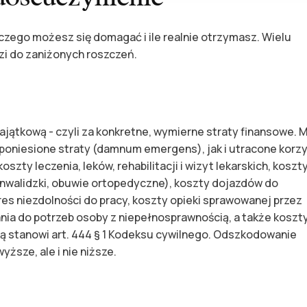
 czego możesz się domagać i ile realnie otrzymasz. Wielu
zi do zaniżonych roszczeń.
ątkową - czyli za konkretne, wymierne straty finansowe. 
 poniesione straty (damnum emergens), jak i utracone korzy
szty leczenia, leków, rehabilitacji i wizyt lekarskich, koszt
nwalidzki, obuwie ortopedyczne), koszty dojazdów do
es niezdolności do pracy, koszty opieki sprawowanej przez
nia do potrzeb osoby z niepełnosprawnością, a także koszt
ą stanowi art. 444 § 1 Kodeksu cywilnego. Odszkodowanie
ższe, ale i nie niższe.