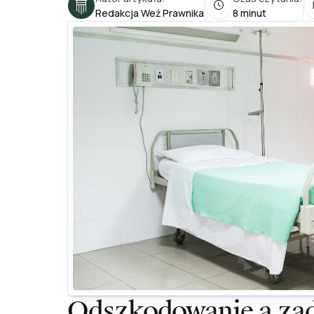
Redakcja Weź Prawnika
8 minut
Odszkodowanie a zad