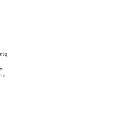
atę
y.
nie