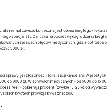
ała niemal zawsze konieczna jest opinia biegłego - lekarz
nnego specjalisty. Zaliczka na poczet wynagrodzenia biegł
likowanych sprawach błędów medycznych, gdzie potrzeba op
oczyć 5000 zł.
sprawy, jej złożoności i lokalizacji kancelarii. W prostych
000 do 8000 zł. W sprawach medycznych - od 5000 do 15 00
success fee" - pobierają procent (zwykle 15-25%) od wywalcz
 wysokich kwotach prowizja bywa znaczna.