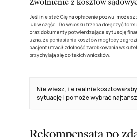
Zwolnienie z kosztów sądowy
Jeśli nie stać Cię na opłacenie pozwu, możesz
lub w części. Do wniosku trzeba dołączyć form
oraz dokumenty potwierdzające sytuację finans
uzna, że poniesienie kosztów mogłoby zagro
pacjent utracił zdolność zarobkowania wskut
przychylają się do takich wniosków.
Nie wiesz, ile realnie kosztowałab
sytuację i pomoże wybrać najtańsz
Rekompensata po zd