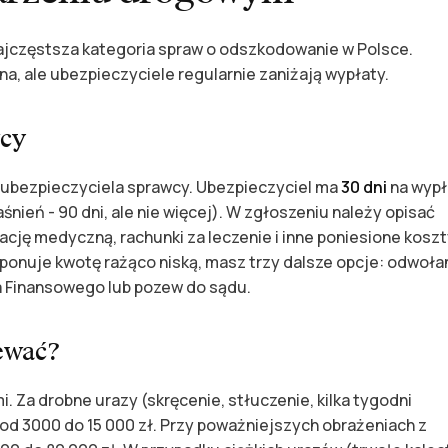
ajczęstsza kategoria spraw o odszkodowanie w Polsce.
, ale ubezpieczyciele regularnie zaniżają wypłaty.
wcy
 ubezpieczyciela sprawcy. Ubezpieczyciel ma
30 dni
na wypł
śnień - 90 dni, ale nie więcej). W zgłoszeniu należy opisać
cję medyczną, rachunki za leczenie i inne poniesione koszt
ponuje kwotę rażąco niską, masz trzy dalsze opcje: odwoła
a Finansowego lub pozew do sądu.
ewać?
Za drobne urazy (skręcenie, stłuczenie, kilka tygodni
 od 3000 do 15 000 zł. Przy poważniejszych obrażeniach z