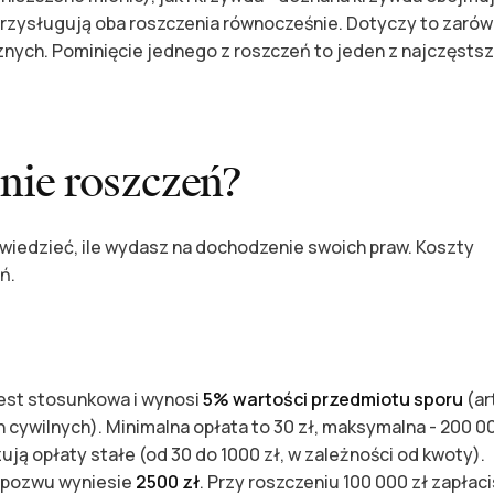
przysługują oba roszczenia równocześnie. Dotyczy to zaró
nych. Pominięcie jednego z roszczeń to jeden z najczęsts
enie roszczeń?
wiedzieć, ile wydasz na dochodzenie swoich praw. Koszty
ń.
est stosunkowa i wynosi
5% wartości przedmiotu sporu
(art
cywilnych). Minimalna opłata to 30 zł, maksymalna - 200 0
ją opłaty stałe (od 30 do 1000 zł, w zależności od kwoty).
d pozwu wyniesie
2500 zł
. Przy roszczeniu 100 000 zł zapłac