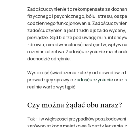
Zadośćuczynienie to rekompensata za doznaną 
fizycznego i psychicznego, bólu, stresu, oszpe
codziennego funkcjonowania. Zadośćuczynienie
zadośćuczynienia jest trudniejsza do wyceny, 
pieniądze. Sąd bierze pod uwagę m.in. intensyw
zdrowiu, nieodwracalność następstw, wpływ na
rozmiar kalectwa. Zadośćuczynienie ma charak
dochodzić odrębnie.
Wysokość świadczenia zależy od dowodów, a te
prowadzący sprawy o
zadośćuczynienie
oraz
r
realnie warto wystąpić.
Czy można żądać obu naraz?
Tak - i w większości przypadków poszkodowani p
zarówno szkoda majątkowa (koszty leczenia, z