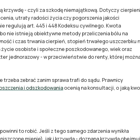
krzywdę - czyli za szkodę niemajątkową. Dotyczy cierpien
cenia, utraty radości życia czy pogorszenia jakości
 regulują art. 445 i 448 Kodeksu cywilnego. Kwota
bo nie istnieją obiektywne metody przeliczenia bólu na
ność i czas trwania cierpień, stopień trwałego uszczerbku 
 życie osobiste i społeczne poszkodowanego, wiek oraz
ter jednorazowy - w przeciwieństwie do renty, której możn
 trzeba zebrać zanim sprawa trafi do sądu. Prawnicy
oszczenia i odszkodowania
ocenią na konsultacji, o jaką kw
owinni to robić. Jeśli z tego samego zdarzenia wynikła
niszczone mienie), jak i krzywda - doznana krzywda obejmu