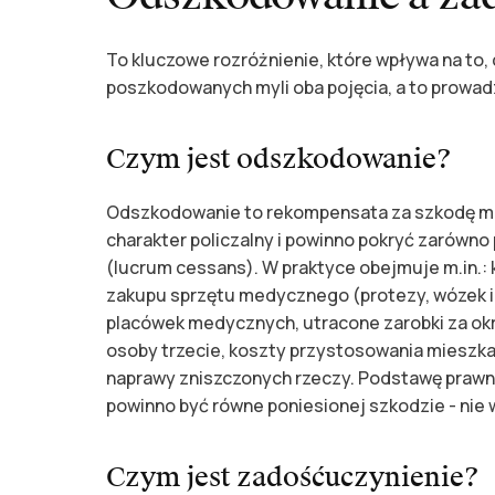
To kluczowe rozróżnienie, które wpływa na to,
poszkodowanych myli oba pojęcia, a to prowad
Czym jest odszkodowanie?
Odszkodowanie to rekompensata za szkodę maj
charakter policzalny i powinno pokryć zarówno
(lucrum cessans). W praktyce obejmuje m.in.: ko
zakupu sprzętu medycznego (protezy, wózek i
placówek medycznych, utracone zarobki za okr
osoby trzecie, koszty przystosowania mieszka
naprawy zniszczonych rzeczy. Podstawę prawn
powinno być równe poniesionej szkodzie - nie wy
Czym jest zadośćuczynienie?