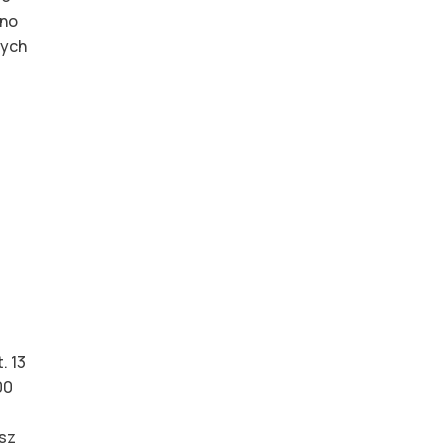
wno
zych
. 13
00
isz