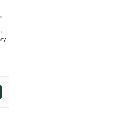
i
h
i
any