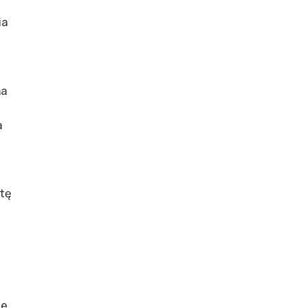
ia
na
a
otę
je