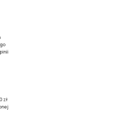
a
ego
inii
0 zł
onej