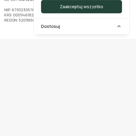
Zaakceptuj wszystko
NIP: 6793230576
KRS: 0001146182
REGON: 520965002
Dostosuj
Dla
klientów
Lista wszystkich prawników
Regulamin serwisu
Polityka prywatności
Dla
prawników
Moduł dla specjalistów
Kontakt dla prawników
Zamów prezentację
Cennik