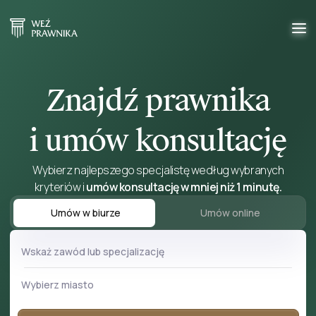
Znajdź prawnika
i umów konsultację
Wybierz najlepszego specjalistę według wybranych
kryteriów i
umów konsultację w mniej niż 1 minutę.
Umów w biurze
Umów online