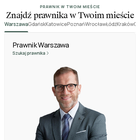
PRAWNIK W TWOIM MIEŚCIE
Znajdź prawnika w Twoim mieście
Warszawa
Gdańsk
Katowice
Poznań
Wrocław
Łódź
Kraków
On
Prawnik Warszawa
Szukaj prawnika