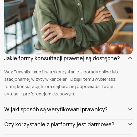
Jakie formy konsultacji prawnej są dostępne?
Weź Prawnika umożliwia skorzystanie z porady online lub
stacjonarnej wizyty w kancelarii. Dzięki temu wybierasz
formę konsultacji, która najbardziej odpowiada Twojej
sytuacji i preferencjom czasowym.
W jaki sposób są weryfikowani prawnicy?
Każdy prawnik przechodzi weryfikację danych osobowych i
Czy korzystanie z platformy jest darmowe?
zawodowych, zanim założy konto w serwisie Weź Prawnika.