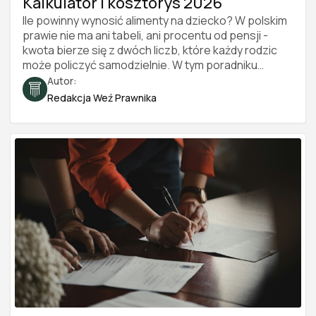
Kalkulator i kosztorys 2026
Ile powinny wynosić alimenty na dziecko? W polskim
prawie nie ma ani tabeli, ani procentu od pensji -
kwota bierze się z dwóch liczb, które każdy rodzic
może policzyć samodzielnie. W tym poradniku
pokazujemy, jak zbudować kosztorys utrzymania
Autor:
dziecka, jak podzielić go między rodziców i jak
Redakcja Weź Prawnika
udokumentować całość, żeby przekonała sąd.
Znajdziesz tu też przykładowe wyliczenie krok po
kroku oraz darmowy kalkulator alimentów. Stan
prawny na 2026 rok.