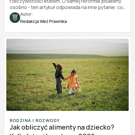
rzeczywistości etatem. O samej reformie pisaliśmy
osobno - ten artykuł odpowiada na inne pytanie: co
konkretnie inspektor sprawdza i po czym poznać, że
Autor:
współpraca wygląda jak stosunek pracy. Sześć
Redakcja Weź Prawnika
obszarów, konkretne czerwone i zielone flagi oraz
bezpłatny test, który przejdziesz w kilka minut. Stan
prawny na 2026 rok.
RODZINA I ROZWODY
Jak obliczyć alimenty na dziecko?