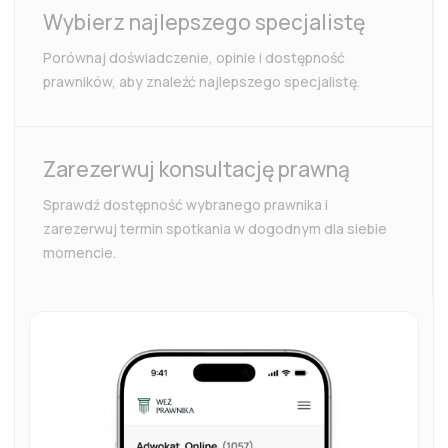
Wybierz najlepszego specjalistę
Porównaj doświadczenie, opinie i dostępność
prawników, aby znaleźć najlepszego specjalistę.
Zarezerwuj konsultację prawną
Sprawdź dostępność wybranego prawnika i
zarezerwuj termin spotkania w dogodnym dla siebie
momencie.