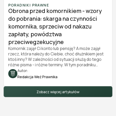
PORADNIKI PRAWNE
Obrona przed komornikiem - wzory
do pobrania: skarga na czynności
komornika, sprzeciw od nakazu
zapłaty, powództwa
przeciwegzekucyjne
Komornik zajął Ci konto lub pensję? A może zajął
rzecz, która należy do Ciebie, choć dłużnikiem jest
ktoś inny? W zależności od sytuacji służą do tego
różne pisma - i różne terminy. W tym poradniku
znajdziesz cztery darmowe wzory do pobrania
Autor:
(skarga na czynności komornika, sprzeciw od
Redakcja Weź Prawnika
nakazu zapłaty, powództwo przeciwegzekucyjne
oraz pozew o zwolnienie zajętego przedmiotu od
egzekucji), a także instrukcję, które pismo wybrać,
Zobacz więcej artykułów
gdzie je złożyć i ile to kosztuje. Stan prawny na 2026
r.