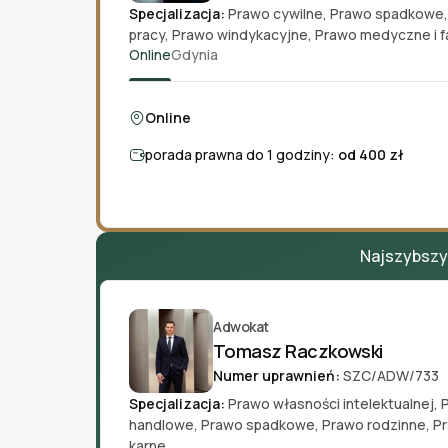
Specjalizacja:
Prawo cywilne
,
Prawo spadkowe
pracy
,
Prawo windykacyjne
,
Prawo medyczne i 
Online
Gdynia
Online
porada prawna do 1 godziny:
od 400 zł
Najszybszy 
Adwokat
Tomasz Raczkowski
Numer uprawnień:
SZC/ADW/733
Specjalizacja:
Prawo własności intelektualnej
,
handlowe
,
Prawo spadkowe
,
Prawo rodzinne
,
Pr
karne