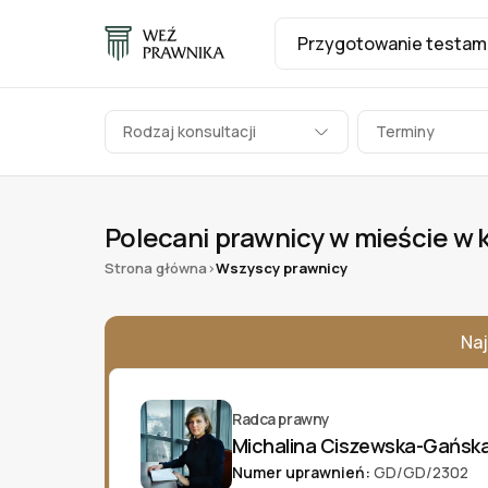
Rodzaj konsultacji
Terminy
Polecani prawnicy w mieście w 
Strona główna
Wszyscy prawnicy
>
Naj
Radca prawny
Michalina Ciszewska-Gańsk
Numer uprawnień:
GD/GD/2302