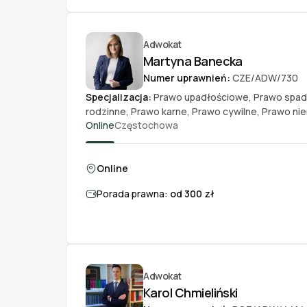
Adwokat
Martyna Banecka
Numer uprawnień:
CZE/ADW/730
Specjalizacja:
Prawo upadłościowe
,
Prawo spa
rodzinne
,
Prawo karne
,
Prawo cywilne
,
Prawo ni
Online
Częstochowa
Online
Porada prawna:
od 300 zł
Adwokat
Karol Chmieliński