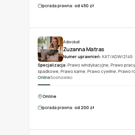
porada prawna:
od 450 zł
Adwokat
Zuzanna Matras
Numer uprawnień:
KAT/ADW/2145
Specjalizacja:
Prawo windykacyjne
,
Prawo pracy
spadkowe
,
Prawo karne
,
Prawo cywilne
,
Prawo r
Online
Sosnowiec
Online
porada prawna:
od 200 zł