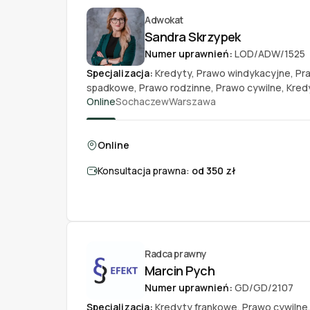
Adwokat
Sandra Skrzypek
Numer uprawnień:
LOD/ADW/1525
Specjalizacja:
Kredyty
,
Prawo windykacyjne
,
Pr
spadkowe
,
Prawo rodzinne
,
Prawo cywilne
,
Kred
Online
Sochaczew
Warszawa
Online
Konsultacja prawna:
od 350 zł
Radca prawny
Marcin Pych
Numer uprawnień:
GD/GD/2107
Specjalizacja:
Kredyty frankowe
,
Prawo cywilne