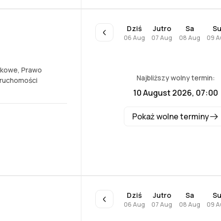
Dziś
Jutro
Sa
S
06 Aug
07 Aug
08 Aug
09 A
dkowe
,
Prawo
Najbliższy wolny termin:
eruchomości
10 August 2026, 07:00
Pokaż wolne terminy
Dziś
Jutro
Sa
S
06 Aug
07 Aug
08 Aug
09 A