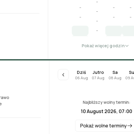
-
-
-
-
-
-
-
-
-
-
-
Pokaż więcej godzin
Dziś
Jutro
Sa
S
06 Aug
07 Aug
08 Aug
09 A
7
rawo
Najbliższy wolny termin:
e
10 August 2026, 07:00
Pokaż wolne terminy