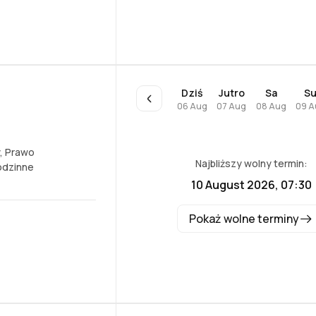
Dziś
Jutro
Sa
S
06 Aug
07 Aug
08 Aug
09 A
,
Prawo
Najbliższy wolny termin:
odzinne
10 August 2026, 07:30
Pokaż wolne terminy