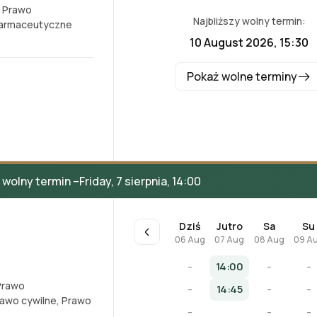
,
Prawo
Najbliższy wolny termin:
farmaceutyczne
10 August 2026, 15:30
Pokaż wolne terminy
wolny termin –
Friday, 7 sierpnia, 14:00
Dziś
Jutro
Sa
Su
06 Aug
07 Aug
08 Aug
09 A
-
14:00
-
-
Prawo
-
14:45
-
-
awo cywilne
,
Prawo
-
-
-