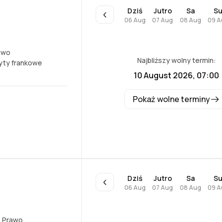
Dziś
Jutro
Sa
S
06 Aug
07 Aug
08 Aug
09 A
awo
Najbliższy wolny termin:
yty frankowe
10 August 2026, 07:00
Pokaż wolne terminy
Dziś
Jutro
Sa
S
06 Aug
07 Aug
08 Aug
09 A
,
Prawo