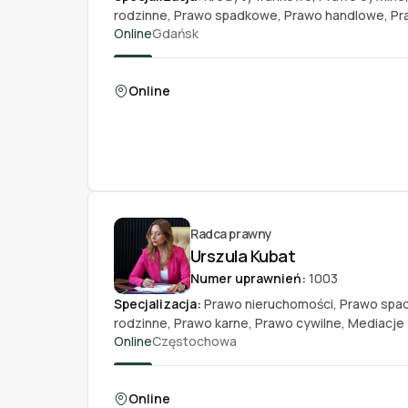
rodzinne
,
Prawo spadkowe
,
Prawo handlowe
,
Pr
Online
Gdańsk
Online
Radca prawny
Urszula Kubat
Numer uprawnień:
1003
Specjalizacja:
Prawo nieruchomości
,
Prawo spa
rodzinne
,
Prawo karne
,
Prawo cywilne
,
Mediacje
Online
Częstochowa
Online