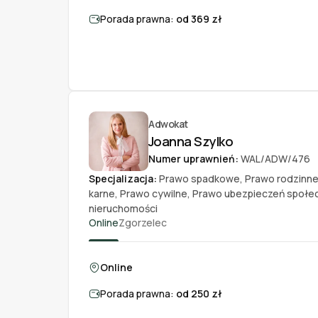
Porada prawna:
od 369 zł
Adwokat
Joanna Szylko
Numer uprawnień:
WAL/ADW/476
Specjalizacja:
Prawo spadkowe
,
Prawo rodzinn
karne
,
Prawo cywilne
,
Prawo ubezpieczeń społe
nieruchomości
Online
Zgorzelec
Online
Porada prawna:
od 250 zł