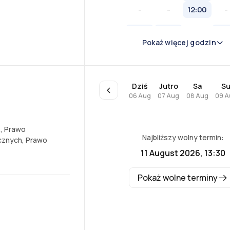
-
-
12:00
-
Pokaż więcej godzin
Dziś
Jutro
Sa
S
06 Aug
07 Aug
08 Aug
09 A
e
,
Prawo
Najbliższy wolny termin:
cznych
,
Prawo
11 August 2026, 13:30
Pokaż wolne terminy