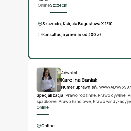
Online
Szczecin
Szczecin, Księcia Bogusława X 1/10
Konsultacja prawna:
od 300 zł
Adwokat
Karolina Baniak
Numer uprawnień:
WAW/ADW/398
Specjalizacja:
Prawo rodzinne
,
Prawo cywilne
,
P
spadkowe
,
Prawo handlowe
,
Prawo windykacyjn
Online
Online