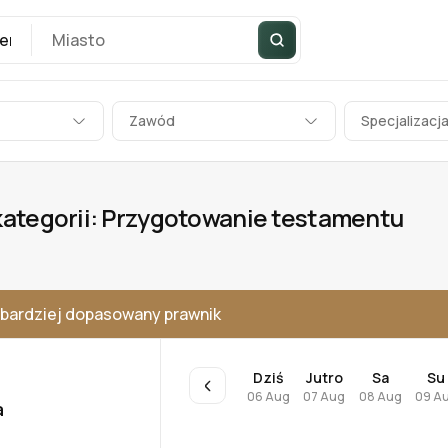
Zawód
Specjalizacj
kategorii: Przygotowanie testamentu
bardziej dopasowany prawnik
Dziś
Jutro
Sa
Su
06 Aug
07 Aug
08 Aug
09 A
a