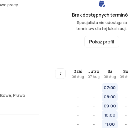
awo pracy
Brak dostępnych termin
Specjalista nie udostępnia
terminów dla tej lokalizacji.
Pokaż profil
Dziś
Jutro
Sa
S
06 Aug
07 Aug
08 Aug
09 A
-
-
07:00
-
dkowe
,
Prawo
-
-
08:00
-
-
-
09:00
-
-
-
10:00
-
-
-
11:00
-