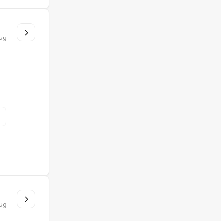
u
ug
u
ug