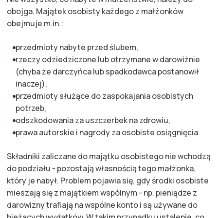
obojga. Majątek osobisty każdego z małżonków
obejmuje m.in.:
przedmioty nabyte przed ślubem,
rzeczy odziedziczone lub otrzymane w darowiźnie
(chyba że darczyńca lub spadkodawca postanowił
inaczej),
przedmioty służące do zaspokajania osobistych
potrzeb,
odszkodowania za uszczerbek na zdrowiu,
prawa autorskie i nagrody za osobiste osiągnięcia.
Składniki zaliczane do majątku osobistego nie wchodzą
do podziału - pozostają własnością tego małżonka,
który je nabył. Problem pojawia się, gdy środki osobiste
mieszają się z majątkiem wspólnym - np. pieniądze z
darowizny trafiają na wspólne konto i są używane do
bieżących wydatków. W takim przypadku ustalenie, co