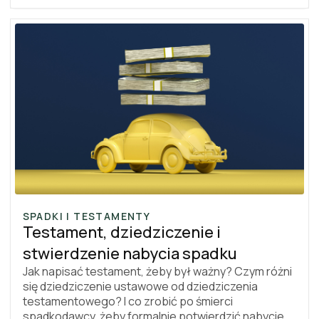
góry, ale w tym artykule znajdziesz pełne
zestawienie opłat, omówienie procedur oraz
praktyczne wskazówki, jak ograniczyć wydatki.
SPADKI I TESTAMENTY
Testament, dziedziczenie i
stwierdzenie nabycia spadku
Jak napisać testament, żeby był ważny? Czym różni
się dziedziczenie ustawowe od dziedziczenia
testamentowego? I co zrobić po śmierci
spadkodawcy, żeby formalnie potwierdzić nabycie