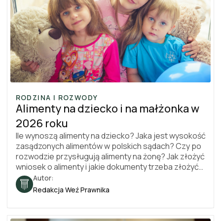
RODZINA I ROZWODY
Alimenty na dziecko i na małżonka w
2026 roku
Ile wynoszą alimenty na dziecko? Jaka jest wysokość
zasądzonych alimentów w polskich sądach? Czy po
rozwodzie przysługują alimenty na żonę? Jak złożyć
wniosek o alimenty i jakie dokumenty trzeba złożyć?
W tym artykule znajdziesz konkretne kwoty
Autor:
alimentów, zasady ustalania alimentów i procedury -
Redakcja Weź Prawnika
z odwołaniem do przepisów. Stan prawny na 2026
rok.