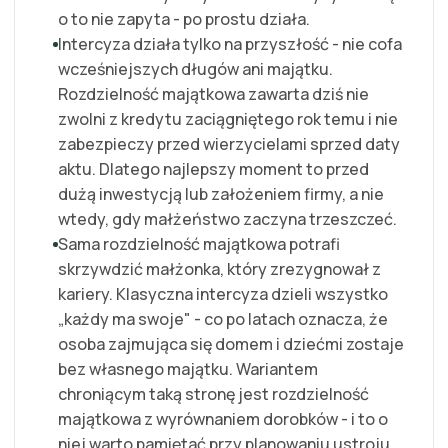
o to nie zapyta - po prostu działa.
Intercyza działa tylko na przyszłość - nie cofa
wcześniejszych długów ani majątku.
Rozdzielność majątkowa zawarta dziś nie
zwolni z kredytu zaciągniętego rok temu i nie
zabezpieczy przed wierzycielami sprzed daty
aktu. Dlatego najlepszy moment to przed
dużą inwestycją lub założeniem firmy, a nie
wtedy, gdy małżeństwo zaczyna trzeszczeć.
Sama rozdzielność majątkowa potrafi
skrzywdzić małżonka, który zrezygnował z
kariery. Klasyczna intercyza dzieli wszystko
„każdy ma swoje" - co po latach oznacza, że
osoba zajmująca się domem i dziećmi zostaje
bez własnego majątku. Wariantem
chroniącym taką stronę jest rozdzielność
majątkowa z wyrównaniem dorobków - i to o
niej warto pamiętać przy planowaniu ustroju