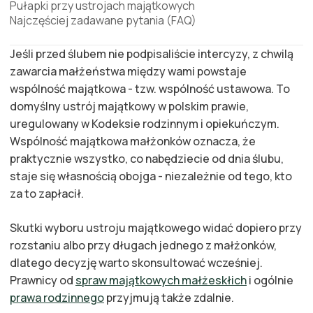
Pułapki przy ustrojach majątkowych
Najczęściej zadawane pytania (FAQ)
Jeśli przed ślubem nie podpisaliście intercyzy, z chwilą
zawarcia małżeństwa między wami powstaje
wspólność majątkowa - tzw. wspólność ustawowa. To
domyślny ustrój majątkowy w polskim prawie,
uregulowany w Kodeksie rodzinnym i opiekuńczym.
Wspólność majątkowa małżonków oznacza, że
praktycznie wszystko, co nabędziecie od dnia ślubu,
staje się własnością obojga - niezależnie od tego, kto
za to zapłacił.
Skutki wyboru ustroju majątkowego widać dopiero przy
rozstaniu albo przy długach jednego z małżonków,
dlatego decyzję warto skonsultować wcześniej.
Prawnicy od
spraw majątkowych małżeskłich
i ogólnie
prawa rodzinnego
przyjmują także zdalnie.