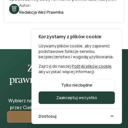
spadku? W tym artykule wyjaśniamy krok po kroku
Autor:
zasady sporządzania testamentu, zasady
Redakcja Weź Prawnika
dziedziczenia, postępowanie spadkowe i procedurę
stwierdzenia nabycia spadku. Dowiesz się też, czym
jest testament wspólny, jak wygląda wzór wniosku o
stwierdzenie nabycia spadku i jakie są obowiązki.
Korzystamy z plików cookie
Stan na 2026.
Używamy plików cookie, aby zapewnić
podstawowe funkcje serwisu,
bezpieczeństwo i wygodę użytkowania.
Znajdź rzetelnego
Zajrzyj do naszej
Polityki plików cookie
,
aby uzyskać więcej informacji.
prawnika w kilku prostych
Tylko niezbędne
krokach
Zaakceptuj wszystko
Wybierz najlepszego specjalistę według wybranych
przez Ciebie kryteriów i umów konsultację prawną.
Dostosuj
Dobierz prawnika teraz