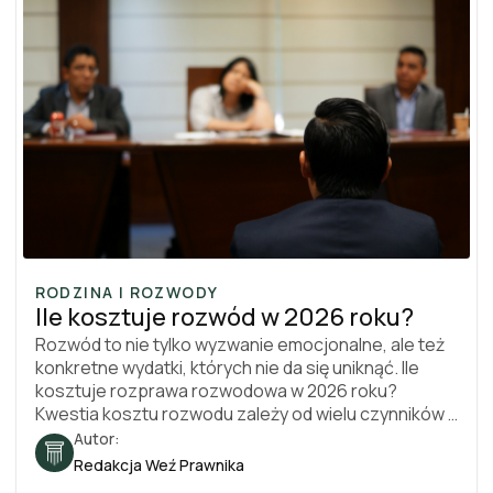
RODZINA I ROZWODY
Ile kosztuje rozwód w 2026 roku?
Rozwód to nie tylko wyzwanie emocjonalne, ale też
konkretne wydatki, których nie da się uniknąć. Ile
kosztuje rozprawa rozwodowa w 2026 roku?
Kwestia kosztu rozwodu zależy od wielu czynników -
czy decyzja jest wspólna, czy macie dzieci, czy
Autor:
chcecie dzielić majątek i czy korzystacie z pomocy
Redakcja Weź Prawnika
prawnika. Całkowity koszt rozwodu trudno podać z