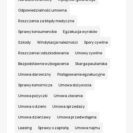
Odpowiedzialność umowna
Roszczenia za błędy medyczne
Sprawy konsumenckie
Egzekucja wyroków
Szkody
Windykacja należności
Spory cywilne
Roszczenia i odszkodowania
Umowy cywilne
Bezpodstawne wzbogacenia
Skarga pauliańska
Umowa darowizny
Postępowanie egzekucyjne
Sprawy komornicze
Umowa dożywocia
Umowa pożyczki
Umowa zlecenia
Umowa o dzieło
Umowa sprzedaży
Umowa dzierżawy
Umowa przedwstępna
Leasing
Sprawy o zapłatę
Umowa najmu