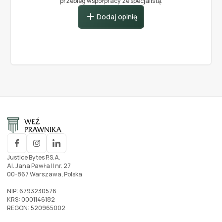
przebieg współpracy ze specjalistą.
Dodaj opinię
Justice Bytes P.S.A.
Al. Jana Pawła II nr. 27
00-867 Warszawa, Polska
NIP: 6793230576
KRS: 0001146182
REGON: 520965002