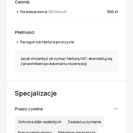
Cennik
Porada prawna
(60 minut)
300 zł
Płatności
Paragon lub faktura po wizycie
Jeżeli chciałbyś otrzymać fakturę VAT, skontaktuj się
z prawnikiem po dokonaniu rezerwacji.
Specjalizacje
Prawo cywilne
Ochrona dóbr osobistych
Zadośćuczynienie
Naruszenie umowy
Rękojmia i gwarancja