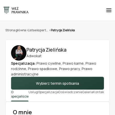
Strona główna
>
Lista ekspertów
>
Patrycja Zielińska
Patrycja Zielińska
Adwokat
Specjalizacja:
Prawo cywilne
,
Prawo karne
,
Prawo
rodzinne
,
Prawo spadkowe
,
Prawo pracy
,
Prawo
administracyjne
Wybierz termin spotkania
O
Usługi
Specjalizacje
Doświadczenie
Galeria
Kontakt
Opinie
specjaliście
O mnie