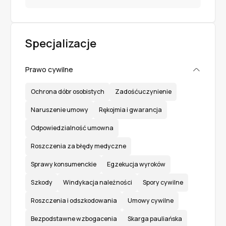
Specjalizacje
Prawo cywilne
Ochrona dóbr osobistych
Zadośćuczynienie
Naruszenie umowy
Rękojmia i gwarancja
Odpowiedzialność umowna
Roszczenia za błędy medyczne
Sprawy konsumenckie
Egzekucja wyroków
Szkody
Windykacja należności
Spory cywilne
Roszczenia i odszkodowania
Umowy cywilne
Bezpodstawne wzbogacenia
Skarga pauliańska