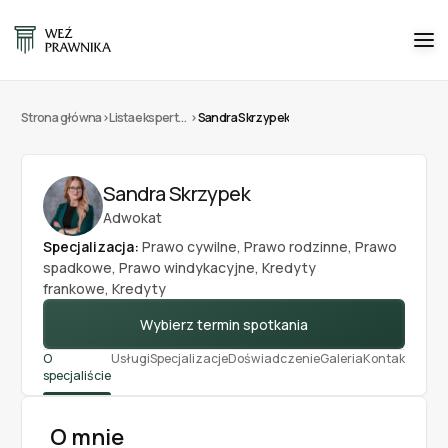
Strona główna
>
Lista ekspertów
>
Sandra Skrzypek
Sandra Skrzypek
Adwokat
Specjalizacja:
Prawo cywilne
,
Prawo rodzinne
,
Prawo
spadkowe
,
Prawo windykacyjne
,
Kredyty
frankowe
,
Kredyty
Wybierz termin spotkania
O
Usługi
Specjalizacje
Doświadczenie
Galeria
Kontakt
Opinie
specjaliście
O mnie