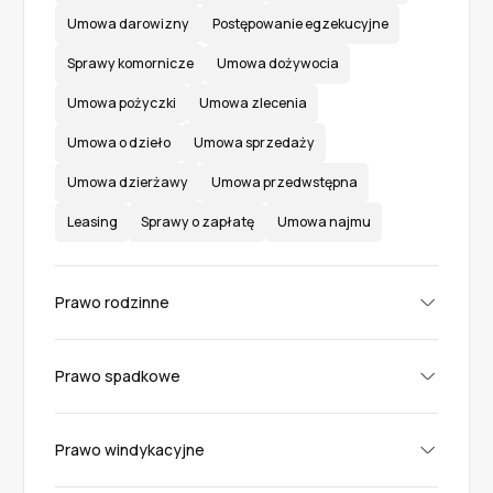
Umowa darowizny
Postępowanie egzekucyjne
Sprawy komornicze
Umowa dożywocia
Umowa pożyczki
Umowa zlecenia
Umowa o dzieło
Umowa sprzedaży
Umowa dzierżawy
Umowa przedwstępna
Leasing
Sprawy o zapłatę
Umowa najmu
Prawo rodzinne
Ubezwłasnowolnienie
Adopcja
Prawo spadkowe
Ustanowienie opieki i kuratela
Rozwód
Separacja
Spadek - odrzucenie
Spadek - przyjęcie
Spory i konflikty rodzinne
Przemoc domowa
Prawo windykacyjne
Podział spadku
Podatek spadkowy
Kontakty z dzieckiem
Zaprzeczenia ojcostwa