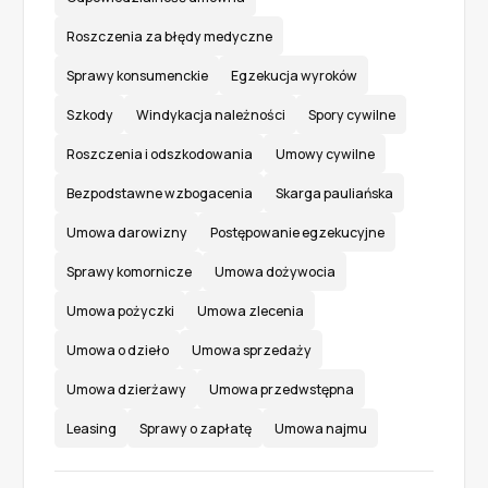
Roszczenia za błędy medyczne
Sprawy konsumenckie
Egzekucja wyroków
Szkody
Windykacja należności
Spory cywilne
Roszczenia i odszkodowania
Umowy cywilne
Bezpodstawne wzbogacenia
Skarga pauliańska
Umowa darowizny
Postępowanie egzekucyjne
Sprawy komornicze
Umowa dożywocia
Umowa pożyczki
Umowa zlecenia
Umowa o dzieło
Umowa sprzedaży
Umowa dzierżawy
Umowa przedwstępna
Leasing
Sprawy o zapłatę
Umowa najmu