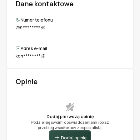
Dane kontaktowe
Zatrzymanie i areszt
Przeszukanie
Restrukturyzacja kredytu
Dochodzenie roszczeń
Fałszerstwo dokumentów
Groźby karalne
Numer telefonu
Oprocentowanie kredytu
Negocjacje z bankiem
Zakaz zbliżania
Błąd w sztuce medycznej
791********
Umowy kredytowe
Przedterminowe zwolnienie
Odszkodowania dla kredytobiorców
Adres e-mail
Odszkodowanie za areszt
Sprawy karne
kon********
Opinie
Dodaj pierwszą opinię
Podziel się swoimi doświadczeniami i opisz
przebieg współpracy ze specjalistą.
Dodaj opinię