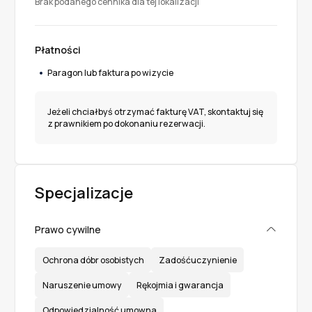
Brak podanego cennika dla tej lokalizacji
Płatności
Paragon lub faktura po wizycie
Jeżeli chciałbyś otrzymać fakturę VAT, skontaktuj się
z prawnikiem po dokonaniu rezerwacji.
Specjalizacje
Prawo cywilne
Ochrona dóbr osobistych
Zadośćuczynienie
Naruszenie umowy
Rękojmia i gwarancja
Odpowiedzialność umowna