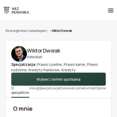
Strona główna
>
Lista ekspertów
>
Wiktor Dworak
Wiktor Dworak
Adwokat
Specjalizacja:
Prawo cywilne
,
Prawo karne
,
Prawo
rodzinne
,
Kredyty frankowe
,
Kredyty
Wybierz termin spotkania
O
Usługi
Specjalizacje
Doświadczenie
Kontakt
Opinie
specjaliście
O mnie