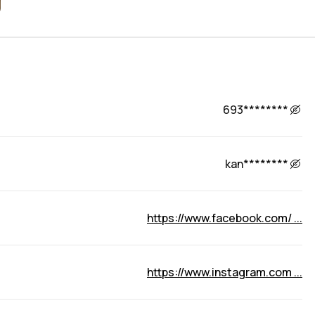
693********
kan********
https://www.facebook.com/ ...
https://www.instagram.com ...