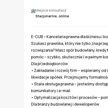
Miejsce konsultacji
Stacjonarnie, online
E-CUB – Kancelaria prawna dla biznesu i 
Szukasz prawnika, który nie tylko zna przep
rozwiązania? Masz spór budowlany, kredyt 
pomóc – szybko, skutecznie i w pełnym kont
Dla przedsiębiorców

•	Zakładanie i rozwój firm – wspieramy od startu po restrukturyzacje, przekształcenia, upadłość i 
likwidacje spółek. Przejmujemy formalności
•	Stała obsługa prawna – jesteśmy dostępni dla stałych klientów w trybie ciągłym przez 
komunikatory i e-mail.

•	Optymalizacja kosztów i procesów – pomagamy działać prościej, bezpieczniej i taniej.

Dla branży budowlanej i deweloperów
