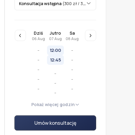
Konsultacja wstępna
(300 zł / 30 min)
Dziś
Jutro
Sa
06 Aug
07 Aug
08 Aug
-
12:00
-
-
12:45
-
-
-
-
-
-
-
-
-
-
-
Pokaż więcej godzin
-
Umów konsultację