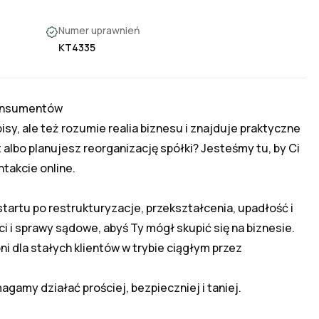
Numer uprawnień
KT4335
konsumentów

isy, ale też rozumie realia biznesu i znajduje praktyczne 
albo planujesz reorganizację spółki? Jesteśmy tu, by Ci 
akcie online.

 i sprawy sądowe, abyś Ty mógł skupić się na biznesie.
