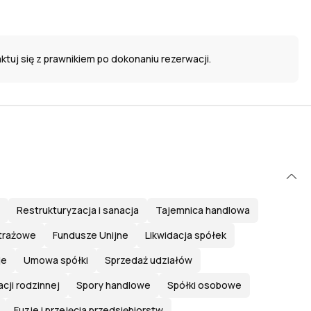
ktuj się z prawnikiem po dokonaniu rezerwacji.
Restrukturyzacja i sanacja
Tajemnica handlowa
itrażowe
Fundusze Unijne
Likwidacja spółek
je
Umowa spółki
Sprzedaż udziałów
cji rodzinnej
Spory handlowe
Spółki osobowe
Fuzje i przejęcia przedsiębiorstw