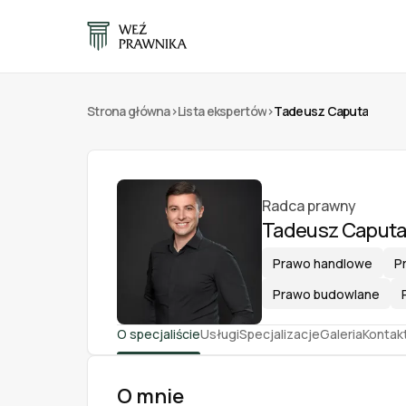
Strona główna
>
Lista ekspertów
>
Tadeusz Caputa
Radca prawny
Tadeusz Caput
Prawo handlowe
P
Prawo budowlane
O specjaliście
Usługi
Specjalizacje
Galeria
Kontak
O mnie