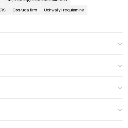
KRS
Obsługa firm
Uchwały i regulaminy
szczenia
Postępowania administracyjne
e
Pozwolenia na broń
Koncesje i pozwolenia
Legalizacja pobytu
Rejestry publiczne
ami
Ugody sądowe, pozasądowe
e
Opłaty administracyjne
Odwołania od decyzji
dykacja należności
Przebudowa i rozbudowa
Eksmisje
Hipoteka i zastaw
Wspólnoty mieszkaniowe