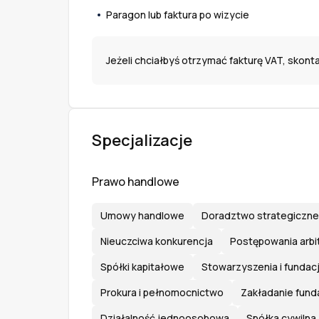
Paragon lub faktura po wizycie
Jeżeli chciałbyś otrzymać fakturę VAT, skonta
Specjalizacje
Prawo handlowe
Umowy handlowe
Doradztwo strategiczne
Nieuczciwa konkurencja
Postępowania arb
Spółki kapitałowe
Stowarzyszenia i fundac
Prokura i pełnomocnictwo
Zakładanie funda
Działalność jednoosobowa
Spółka cywilna