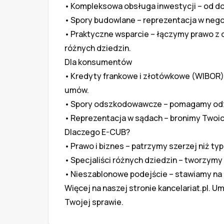
•	Kompleksowa obsługa inwestycji – od dokumentów po odbiory i spory sądowe.

•	Spory budowlane – reprezentacja w negocjacjach, sądach i przed administracją.

•	Praktyczne wsparcie – łączymy prawo z doświadczeniem branżowym i współpracą ekspertów z 
różnych dziedzin.

Dla konsumentów

•	Kredyty frankowe i złotówkowe (WIBOR) – walczymy o unieważnienie lub korzystne rozliczenie 
umów.

•	Spory odszkodowawcze – pomagamy odzyskać pieniądze od ubezpieczycieli czy instytucji.

•	Reprezentacja w sądach – bronimy Twoich praw na każdym etapie postępowania.

Dlaczego E-CUB?

•	Prawo i biznes – patrzymy szerzej niż typowa kancelaria.

•	Specjaliści różnych dziedzin – tworzymy Elektroniczne Centrum Usług Biznesowych.

•	Nieszablonowe podejście – stawiamy na prostotę, skuteczność i realne efekty.

Więcej na naszej stronie kancelariat.pl.
Twojej sprawie.