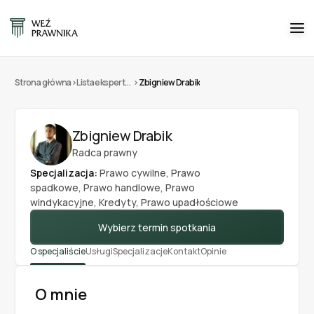
Strona główna
>
Lista ekspertów
>
Zbigniew Drabik
Zbigniew Drabik
Radca prawny
Specjalizacja:
Prawo cywilne
,
Prawo
spadkowe
,
Prawo handlowe
,
Prawo
windykacyjne
,
Kredyty
,
Prawo upadłościowe
Wybierz termin spotkania
O specjaliście
Usługi
Specjalizacje
Kontakt
Opinie
O mnie