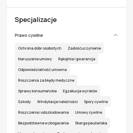
Specjalizacje
Prawo cywilne
Ochrona dóbr osobistych
Zadośćuczynienie
Naruszenie umowy
Rękojmia i gwarancja
Odpowiedzialność umowna
Roszczenia za błędy medyczne
Sprawy konsumenckie
Egzekucja wyroków
Szkody
Windykacja należności
Spory cywilne
Roszczenia i odszkodowania
Umowy cywilne
Bezpodstawne wzbogacenia
Skarga pauliańska