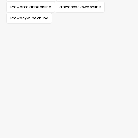
Prawo rodzinne online
Prawo spadkowe online
Prawo cywilne online