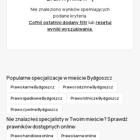
Nie znaleziono wyników spełniających
podane kryteria.
Cofnij ostatnio dodany filtr
lub
resetuj
wyniki wyszukiwania.
Popularne specjalizacje w mieście Bydgoszcz
Prawo karne Bydgoszcz
Prawo rodzinne Bydgoszcz
Prawo spadkowe Bydgoszcz
Prawo lotnicze Bydgoszcz
Prawo cywilne Bydgoszcz
Nie znalazłeś specjalisty w Twoim mieście? Sprawdź
prawników dostępnych online:
Prawo handlowe online
Prawo karne online