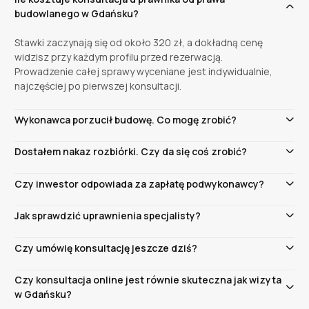
budowlanego w Gdańsku?
Stawki zaczynają się od około 320 zł, a dokładną cenę
widzisz przy każdym profilu przed rezerwacją.
Prowadzenie całej sprawy wyceniane jest indywidualnie,
najczęściej po pierwszej konsultacji.
Wykonawca porzucił budowę. Co mogę zrobić?
Kolejność ma znaczenie: wezwanie do kontynuowania
Dostałem nakaz rozbiórki. Czy da się coś zrobić?
prac z wyznaczonym terminem, potem odstąpienie od
umowy i wykonanie zastępcze na koszt wykonawcy, a na
Często tak, bo część samowoli podlega legalizacji.
Czy inwestor odpowiada za zapłatę podwykonawcy?
końcu roszczenie odszkodowawcze. Zły pierwszy krok
Kluczowy jest jednak czternastodniowy termin na
potrafi osłabić całą sprawę, dlatego warto omówić go
odwołanie od decyzji. Jeśli już biegnie, umów
W określonych sytuacjach tak, solidarnie z wykonawcą,
Jak sprawdzić uprawnienia specjalisty?
na konsultacji.
konsultację jeszcze tego samego dnia, choćby online.
jeżeli zgłoszenie podwykonawcy nastąpiło zgodnie z
przepisami. Ocena zależy od treści umów i dokumentów
Na Weź Prawnika weryfikacja danych zawodowych
Czy umówię konsultację jeszcze dziś?
zgłoszeniowych, więc wymaga analizy specjalisty.
odbywa się przed publikacją profilu, a numer wpisu na
listę adwokatów lub radców prawnych jest widoczny na
Często tak - ustaw filtr „Dziś”, a zobaczysz specjalistów
Czy konsultacja online jest równie skuteczna jak wizyta
karcie. Możesz go porównać z oficjalnym rejestrem
z wolnymi terminami na bieżący dzień, zwykle online.
w Gdańsku?
samorządu zawodowego.
Rezerwacja zajmuje mniej niż minutę.