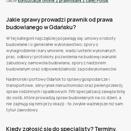
także
konsultacje online z prawnikami z całej Polski
.
Jakie sprawy prowadzi prawnik od prawa
budowlanego w Gdańsku?
W tej kategorii najczęściej pojawiają się: umowy o roboty
budowlane i o generalne wykonawstwo, spory o
wynagrodzenie i kary umowne, wady i usterki wykonanych
prac, odbiory i protokoły, pozwolenia na budowę i warunki
zabudowy, samowola budowlana, spory z nadzorem
budowlanym oraz odpowiedzialność za podwykonawców.
Nadmorski i portowy Gdańsk to sprawy gospodarcze i
transportowe, silny rynek nieruchomości oraz pełen przekrój
spraw rodzinnych i spadkowych. Filtr specjalizacji zawęża listę
do osób, które prowadzą spraw budowlanych na co dzień, a
nie zajmują się nimi przy okazji - to zwykle ważniejsze niż sam
tytuł zawodowy.
Kiedy zgłosić się do specjalisty? Terminy,