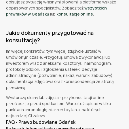
opisujesz sytuację własnymi słowami, a platforma wskaże
dopasowanych specjalistów. Zobacz też
wszystkich
prawników w Gdańsku
lub
konsultacje online
.
Jakie dokumenty przygotować na
konsultację?
Im więcej konkretów, tym więcej zdążycie ustalić w
umówionym czasie. Przygotuj: umowa z wykonawcą lub
inwestorem wraz z aneksami, kosztorys i harmonogram,
protokoły odbioru i zgłoszenia usterek, decyzje
administracyjne (pozwolenie, nakaz, warunki zabudowy),
dokumentacja zdjęciowa oraz korespondencja ze stroną
przeciwną.
Wystarczą skany lub zdjęcia - przy konsultacji online
prześlesz je przed spotkaniem. Warto też spisać w kilku
punktach chronologię zdarzeń i pytania, na których
najbardziej Ci zależy.
FAQ - Prawo budowlane Gdańsk
Ile kosztuje konsultacja u prawnika od prawa