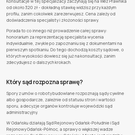
Konsultacje w tej specjalizacji zaczynają się na Weź Prawnika
od około 320 zł - dokładną stawkę widzisz przy każdym
profilu, zanim cokolwiek zarezerwujesz. Cena zależy od
doświadczenia specjalisty i złożoności sprawy.
Porada to co innego niż prowadzenie całej sprawy:
honorarium za reprezentację specjalista wycenia
indywidualnie, zwykle po zapoznaniu się z dokumentami na
pierwszym spotkaniu. Do tego dochodzą koszty sądowe, o
których wysokości dowiesz się już na konsultacji, zanim
zdecydujesz o dalszych krokach.
Który sąd rozpozna sprawę?
Spory z umów o roboty budowlane rozpoznają sądy cywilne
albo gospodarcze, zależnie od statusu stron i wartości
sporu, a decyzje organów kontroluje wojewódzki sąd
administracyjny.
W Gdańsku działają Sąd Rejonowy Gdańsk-Południe i Sąd
Rejonowy Gdańsk-Północ, a sprawy o większej wadze