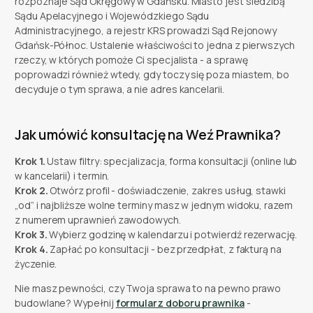
rozpoznaje Sąd Okręgowy w Gdańsku. Miasto jest siedzibą
Sądu Apelacyjnego i Wojewódzkiego Sądu
Administracyjnego, a rejestr KRS prowadzi Sąd Rejonowy
Gdańsk-Północ. Ustalenie właściwości to jedna z pierwszych
rzeczy, w których pomoże Ci specjalista - a sprawę
poprowadzi również wtedy, gdy toczy się poza miastem, bo
decyduje o tym sprawa, a nie adres kancelarii.
Jak umówić konsultację na Weź Prawnika?
Krok 1.
Ustaw filtry: specjalizacja, forma konsultacji (online lub
w kancelarii) i termin.
Krok 2.
Otwórz profil - doświadczenie, zakres usług, stawki
„od” i najbliższe wolne terminy masz w jednym widoku, razem
z numerem uprawnień zawodowych.
Krok 3.
Wybierz godzinę w kalendarzu i potwierdź rezerwację.
Krok 4.
Zapłać po konsultacji - bez przedpłat, z fakturą na
życzenie.
Nie masz pewności, czy Twoja sprawa to na pewno prawo
budowlane? Wypełnij
formularz doboru prawnika
-