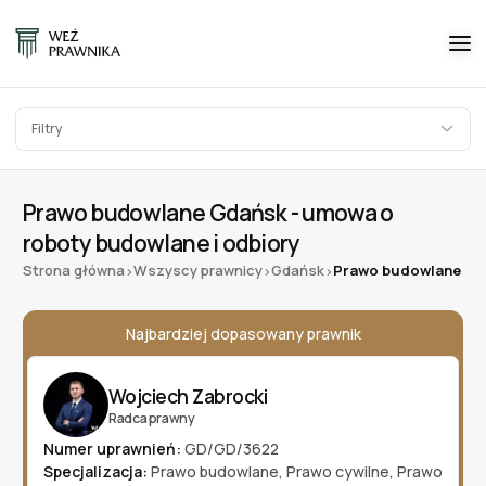
Filtry
Prawo budowlane Gdańsk - umowa o
roboty budowlane i odbiory
Strona główna
Wszyscy prawnicy
Gdańsk
Prawo budowlane
>
>
>
Najbardziej dopasowany prawnik
Wojciech Zabrocki
Radca prawny
Numer uprawnień:
GD/GD/3622
Specjalizacja:
Prawo budowlane
,
Prawo cywilne
,
Prawo