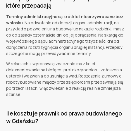
które przepadają
Terminy administracyjne są krótkie i nieprzywracane bez
wniosku.
Na odwołanie od decyzji organu administracji, na
przykład o pozwoleniu na budowę lub nakazie rozbiórki, masz
co do zasady czternaście dni od jej doręczenia. Na skargę do
wojewódzkiego sądu administracyjnego trzydzieści dni od
doręczenia rozstrzygnięcia organu drugiej instancji. Przepisy
szczególne mogą przewidywać inne terminy.
W relacjach z wykonawcą znaczenie ma z kolei
dokumentowanie na bieżąco: protokoły odbioru, zgłoszenia
usterek i wezwania do usunięcia wad. Roszczenia z umowy o
roboty budowlane między przedsiębiorcami przedawniają się
po trzech latach, więc zwlekanie z reakcją realnie zmniejsza
szanse.
Ile kosztuje prawnik od prawa budowlanego
w Gdańsku?