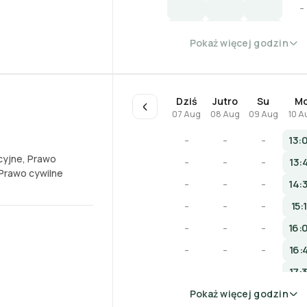
-
-
Pokaż więcej godzin
Dziś
Jutro
Su
M
07 Aug
08 Aug
09 Aug
10 A
-
-
-
13:
cyjne
,
Prawo
-
-
-
13:
Prawo cywilne
-
-
-
14:
-
-
-
15:
-
-
-
16:
-
-
-
16:
-
-
-
17:
Pokaż więcej godzin