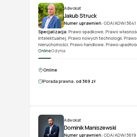
Adwokat
Jakub Struck
Numer uprawnień:
GDA/ADW/3641
Specjalizacja:
Prawo spadkowe
,
Prawo własnoś
intelektualnej
,
Prawo nowych technologii
,
Prawo
nieruchomości
,
Prawo handlowe
,
Prawo upadłoś
Online
Gdynia
Online
Porada prawna:
od 369 zł
Adwokat
Dominik Maniszewski
Numer uprawnień:
GDA/ADW/3619