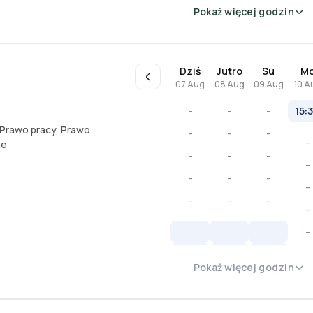
Pokaż więcej godzin
Dziś
Jutro
Su
M
07 Aug
08 Aug
09 Aug
10 A
-
-
-
15:
Prawo pracy
,
Prawo
-
-
-
-
ne
-
-
-
-
-
-
-
-
-
-
-
-
-
Pokaż więcej godzin