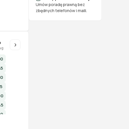
Umów poradę prawną bez
zbędnych telefonów i maili.
o
ug
00
45
30
15
00
45
30