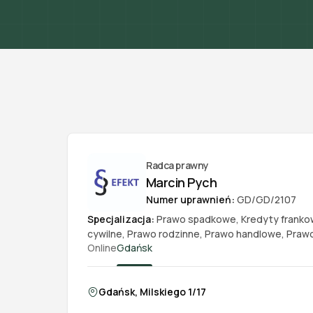
Radca prawny
Marcin Pych
Numer uprawnień:
GD/GD/2107
Specjalizacja:
Prawo spadkowe
,
Kredyty frank
cywilne
,
Prawo rodzinne
,
Prawo handlowe
,
Prawo
Online
Gdańsk
Gdańsk, Milskiego 1/17