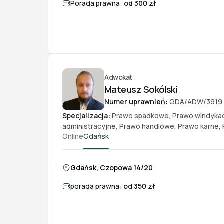
Porada prawna:
od 300 zł
Adwokat
Mateusz Sokólski
Numer uprawnień:
GDA/ADW/3919
Specjalizacja:
Prawo spadkowe
,
Prawo windyka
administracyjne
,
Prawo handlowe
,
Prawo karne
,
Online
Gdańsk
Gdańsk, Czopowa 14/20
porada prawna:
od 350 zł