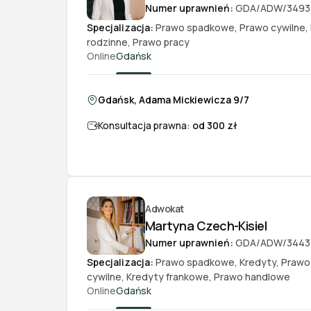
Numer uprawnień:
GDA/ADW/3493
Specjalizacja:
Prawo spadkowe
,
Prawo cywilne
,
rodzinne
,
Prawo pracy
Online
Gdańsk
Gdańsk, Adama Mickiewicza 9/7
Konsultacja prawna:
od 300 zł
Adwokat
Martyna Czech-Kisiel
Numer uprawnień:
GDA/ADW/3443
Specjalizacja:
Prawo spadkowe
,
Kredyty
,
Prawo
cywilne
,
Kredyty frankowe
,
Prawo handlowe
Online
Gdańsk