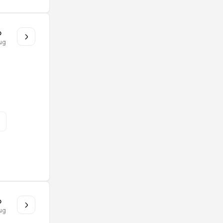
o
ug
o
ug