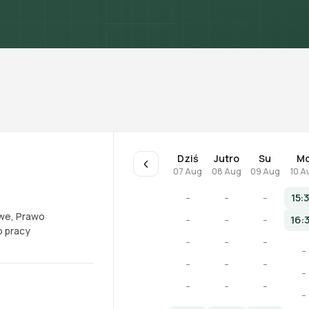
Dziś
Jutro
Su
M
07 Aug
08 Aug
09 Aug
10 A
-
-
-
15:
owe
,
Prawo
-
-
-
16:
 pracy
-
-
-
-
-
-
-
-
-
-
-
-