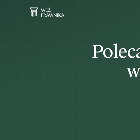
Polec
w