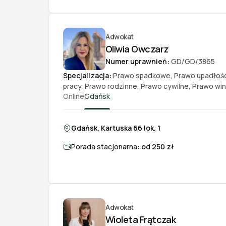
Adwokat
Oliwia Owczarz
Numer uprawnień:
GD/GD/3865
Specjalizacja:
Prawo spadkowe
,
Prawo upadłoś
pracy
,
Prawo rodzinne
,
Prawo cywilne
,
Prawo wi
Online
Gdańsk
Gdańsk, Kartuska 66 lok. 1
Porada stacjonarna:
od 250 zł
Adwokat
Wioleta Frątczak