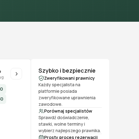
Szybko i bezpiecznie
o
ug
Zweryfikowani prawnicy
Każdy specjalista na
30
platformie posiada
zweryfikowane uprawnienia
30
zawodowe.
Porównaj specjalistów
Sprawdź doświadczenie,
stawki, wolne terminy i
wybierz najlepszego prawnika.
Prosty proces rezerwacji