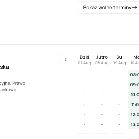
Pokaż wolne terminy
Dziś
Jutro
Su
M
07 Aug
08 Aug
09 Aug
10 A
wska
-
-
-
08:
cyjne
,
Prawo
-
-
-
09:
frankowe
-
-
-
10:
-
-
-
11:
-
-
-
12:
-
-
-
13: