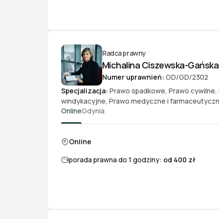
Radca prawny
Michalina Ciszewska-Gańska
Numer uprawnień:
GD/GD/2302
Specjalizacja:
Prawo spadkowe
,
Prawo cywilne
,
windykacyjne
,
Prawo medyczne i farmaceutycz
Online
Gdynia
Online
porada prawna do 1 godziny:
od 400 zł