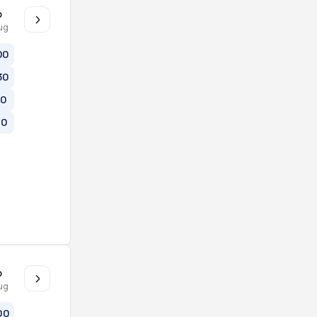
o
ug
00
30
00
30
o
ug
00