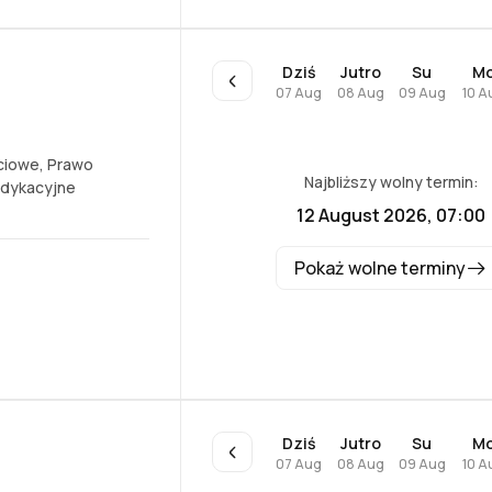
Dziś
Jutro
Su
M
07 Aug
08 Aug
09 Aug
10 A
ciowe
,
Prawo
Najbliższy wolny termin:
ndykacyjne
12 August 2026, 07:00
Pokaż wolne terminy
Dziś
Jutro
Su
M
07 Aug
08 Aug
09 Aug
10 A