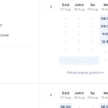
Dziś
Jutro
Su
M
07 Aug
08 Aug
09 Aug
10 A
-
-
-
08:
ci
-
-
-
09:
-
-
-
11:
ciowe
-
-
-
12:
-
-
-
-
-
-
Pokaż więcej godzin
-
-
Dziś
Jutro
Su
M
07 Aug
08 Aug
09 Aug
10 A
06:00
-
-
06: