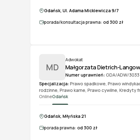
Gdańsk, Ul. Adama Mickiewicza 9/7
porada/konsultacja prawna:
od 300 zł
Adwokat
MD
Małgorzata Dietrich-Lango
Numer uprawnień:
GDA/ADW/3033
Specjalizacja:
Prawo spadkowe
,
Prawo windyka
rodzinne
,
Prawo karne
,
Prawo cywilne
,
Kredyty 
Online
Gdańsk
Gdańsk, Młyńska 21
porada prawna:
od 300 zł