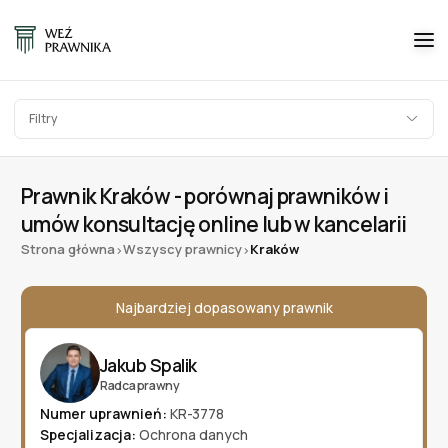
Filtry
Prawnik Kraków - porównaj prawników i
umów konsultację online lub w kancelarii
Strona główna
Wszyscy prawnicy
Kraków
>
>
Najbardziej dopasowany prawnik
Jakub Spalik
Radca prawny
Numer uprawnień:
KR-3778
Specjalizacja:
Ochrona danych