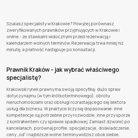
Szukasz specjalisty w Krakowie? Powyżej porównasz
zweryfikowanych prawników przyjmujących w Krakowie i
online - ze stawkami widocznymi przed rezerwacją i
kalendarzem wolnych terminów. Rezerwacja trwa mniej niż
minutę, a płatność następuje po konsultacji.
Prawnik Kraków - jak wybrać właściwego
specjalistę?
Krakowski rynek prawny ma swoją specyfikę: dużo spraw
dotyczy najmu (w tym krótkoterminowego), obrotu
nieruchomościami oraz obsługi rozrastającego się sektora
usług dla biznesu. W praktyce liczy się dopasowanie: inne
kompetencje są potrzebne przy rozwodzie, inne przy sporze
z kontrahentem czy sprawie spadkowej. Zamiast dzwonić po
kancelariach, porównaj profile: specjalizacje, doświadczenie,
ceny „od” i najbliższe wolne terminy widzisz obok siebie.