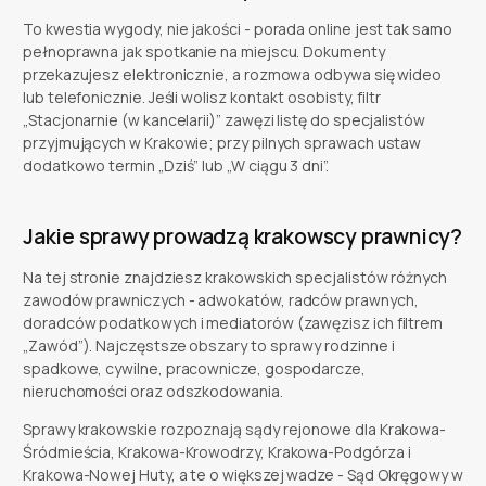
To kwestia wygody, nie jakości - porada online jest tak samo
pełnoprawna jak spotkanie na miejscu. Dokumenty
przekazujesz elektronicznie, a rozmowa odbywa się wideo
lub telefonicznie. Jeśli wolisz kontakt osobisty, filtr
„Stacjonarnie (w kancelarii)” zawęzi listę do specjalistów
przyjmujących w Krakowie; przy pilnych sprawach ustaw
dodatkowo termin „Dziś” lub „W ciągu 3 dni”.
Jakie sprawy prowadzą krakowscy prawnicy?
Na tej stronie znajdziesz krakowskich specjalistów różnych
zawodów prawniczych - adwokatów, radców prawnych,
doradców podatkowych i mediatorów (zawęzisz ich filtrem
„Zawód”). Najczęstsze obszary to sprawy rodzinne i
spadkowe, cywilne, pracownicze, gospodarcze,
nieruchomości oraz odszkodowania.
Sprawy krakowskie rozpoznają sądy rejonowe dla Krakowa-
Śródmieścia, Krakowa-Krowodrzy, Krakowa-Podgórza i
Krakowa-Nowej Huty, a te o większej wadze - Sąd Okręgowy w