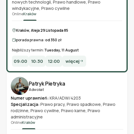
nowych technologii
,
Prawo handlowe
,
Prawo
windykacyjne
,
Prawo cywilne
Online
Kraków
Kraków, Aleja 29 Listopada 85
porada prawna:
od 350 zł
Najbliższy termin:
Tuesday, 11 August
09:00
10:30
12:00
więcej
Patryk Pietryka
Adwokat
Numer uprawnień:
KRA/ADW/4203
Specjalizacja:
Prawo pracy
,
Prawo spadkowe
,
Prawo
rodzinne
,
Prawo cywilne
,
Prawo karne
,
Prawo
administracyjne
Online
Kraków