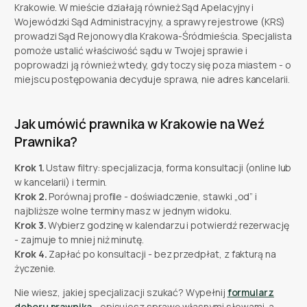
Krakowie. W mieście działają również Sąd Apelacyjny i
Wojewódzki Sąd Administracyjny, a sprawy rejestrowe (KRS)
prowadzi Sąd Rejonowy dla Krakowa-Śródmieścia. Specjalista
pomoże ustalić właściwość sądu w Twojej sprawie i
poprowadzi ją również wtedy, gdy toczy się poza miastem - o
miejscu postępowania decyduje sprawa, nie adres kancelarii.
Jak umówić prawnika w Krakowie na Weź
Prawnika?
Krok 1.
Ustaw filtry: specjalizacja, forma konsultacji (online lub
w kancelarii) i termin.
Krok 2.
Porównaj profile - doświadczenie, stawki „od” i
najbliższe wolne terminy masz w jednym widoku.
Krok 3.
Wybierz godzinę w kalendarzu i potwierdź rezerwację
- zajmuje to mniej niż minutę.
Krok 4.
Zapłać po konsultacji - bez przedpłat, z fakturą na
życzenie.
Nie wiesz, jakiej specjalizacji szukać? Wypełnij
formularz
doboru prawnika
- opisujesz sprawę własnymi słowami, a