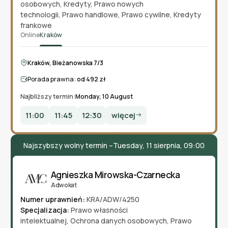
osobowych
,
Kredyty
,
Prawo nowych
technologii
,
Prawo handlowe
,
Prawo cywilne
,
Kredyty
frankowe
Online
Kraków
Kraków, Bieżanowska 7/3
Porada prawna:
od 492 zł
Najbliższy termin:
Monday, 10 August
11:00
11:45
12:30
więcej
Najszybszy wolny termin –
Tuesday, 11 sierpnia, 09:00
Agnieszka Mirowska-Czarnecka
Adwokat
Numer uprawnień:
KRA/ADW/4250
Specjalizacja:
Prawo własności
intelektualnej
,
Ochrona danych osobowych
,
Prawo