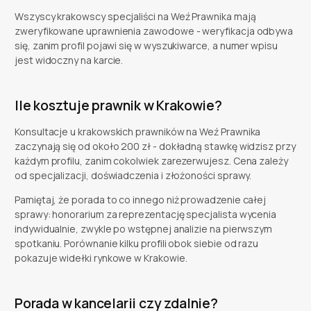
Wszyscy krakowscy specjaliści na Weź Prawnika mają
zweryfikowane uprawnienia zawodowe - weryfikacja odbywa
się, zanim profil pojawi się w wyszukiwarce, a numer wpisu
jest widoczny na karcie.
Ile kosztuje prawnik w Krakowie?
Konsultacje u krakowskich prawników na Weź Prawnika
zaczynają się od około 200 zł - dokładną stawkę widzisz przy
każdym profilu, zanim cokolwiek zarezerwujesz. Cena zależy
od specjalizacji, doświadczenia i złożoności sprawy.
Pamiętaj, że porada to co innego niż prowadzenie całej
sprawy: honorarium za reprezentację specjalista wycenia
indywidualnie, zwykle po wstępnej analizie na pierwszym
spotkaniu. Porównanie kilku profili obok siebie od razu
pokazuje widełki rynkowe w Krakowie.
Porada w kancelarii czy zdalnie?