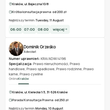
Kraków, ul. Bajeczna 10/8
Krótka konsultacja prawna:
od 200 zł
Najbliższy termin:
Tuesday, 11 August
06:00
07:00
08:00
więcej
Dominik Grześko
Adwokat
Numer uprawnień:
KRA/ADW/4196
Specjalizacja:
Prawo nieruchomości
,
Prawo
handlowe
,
Prawo spadkowe
,
Prawo rodzinne
,
Prawo
karne
,
Prawo cywilne
Online
Kraków
Kraków, ul. Kielecka 1/3, 31-526 Kraków
Porada/Konsultacja Prawna:
od 250 zł
Najbliższy termin:
Monday, 10 August