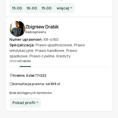
15:00
16:00
15:00
więcej
Zbigniew Drabik
Radca prawny
Numer uprawnień:
KR-4160
Specjalizacja:
Prawo upadłościowe
,
Prawo
windykacyjne
,
Prawo handlowe
,
Prawo
spadkowe
,
Prawo cywilne
,
Kredyty
Online
Kraków
Kraków, Szlak 77/222
konsultacja prawna:
od 369 zł
Brak dostępnych terminów.
Pokaż profil