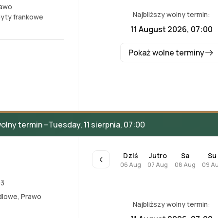
awo
Najbliższy wolny termin:
yty frankowe
11 August 2026, 07:00
Pokaż wolne terminy
olny termin –
Tuesday, 11 sierpnia, 07:00
Dziś
Jutro
Sa
Su
06 Aug
07 Aug
08 Aug
09 A
03
dlowe
,
Prawo
Najbliższy wolny termin: