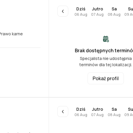
Dziś
Jutro
Sa
S
06 Aug
07 Aug
08 Aug
09 A
Prawo karne
Brak dostępnych termin
Specjalista nie udostępnia
terminów dla tej lokalizacji.
Pokaż profil
Dziś
Jutro
Sa
S
06 Aug
07 Aug
08 Aug
09 A