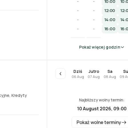
-
-
10:00
10:
-
-
12:00
12:
-
-
14:00
14:
-
-
16:00
16:
Pokaż więcej godzin
Dziś
Jutro
Sa
S
06 Aug
07 Aug
08 Aug
09 A
cyjne
,
Kredyty
Najbliższy wolny termin:
10 August 2026, 09:00
Pokaż wolne terminy