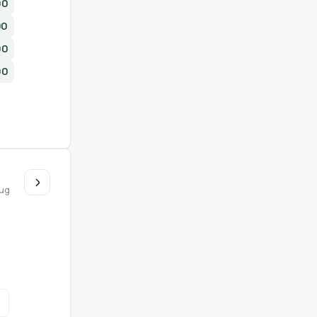
00
00
00
00
u
ug