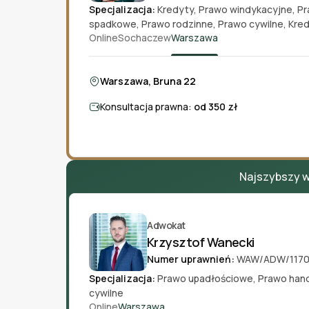
Specjalizacja:
Kredyty
,
Prawo windykacyjne
,
Pr
spadkowe
,
Prawo rodzinne
,
Prawo cywilne
,
Kred
Online
Sochaczew
Warszawa
Warszawa, Bruna 22
Konsultacja prawna:
od 350 zł
Najszybszy w
Adwokat
Krzysztof Wanecki
Numer uprawnień:
WAW/ADW/117
Specjalizacja:
Prawo upadłościowe
,
Prawo han
cywilne
Online
Warszawa