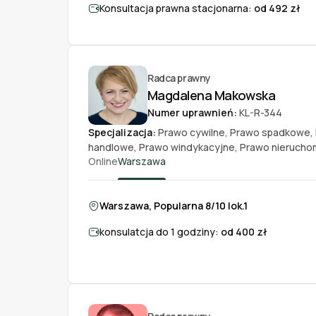
Konsultacja prawna stacjonarna:
od 492 zł
Radca prawny
Magdalena Makowska
Numer uprawnień:
KL-R-344
Specjalizacja:
Prawo cywilne
,
Prawo spadkowe
,
handlowe
,
Prawo windykacyjne
,
Prawo nierucho
Online
Warszawa
Warszawa, Popularna 8/10 lok.1
konsulatcja do 1 godziny:
od 400 zł