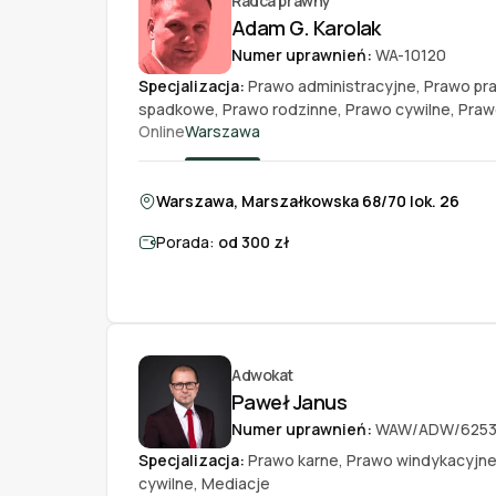
Radca prawny
Adam G. Karolak
Numer uprawnień:
WA-10120
Specjalizacja:
Prawo administracyjne
,
Prawo pr
spadkowe
,
Prawo rodzinne
,
Prawo cywilne
,
Praw
Online
Warszawa
Warszawa, Marszałkowska 68/70 lok. 26
Porada:
od 300 zł
Adwokat
Paweł Janus
Numer uprawnień:
WAW/ADW/625
Specjalizacja:
Prawo karne
,
Prawo windykacyjn
cywilne
,
Mediacje