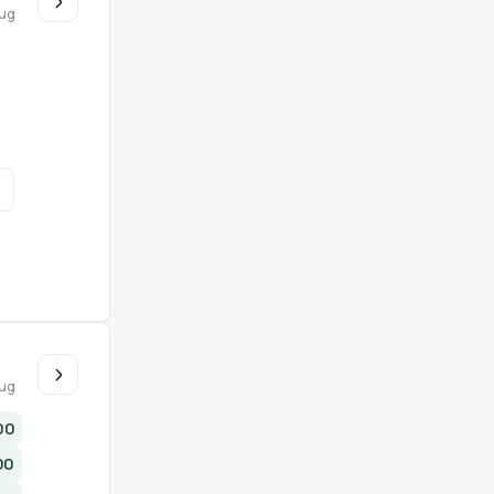
ug
u
ug
00
00