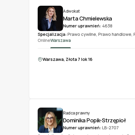
Adwokat
Marta Chmielewska
Numer uprawnień:
4638
Specjalizacja:
Prawo cywilne
,
Prawo handlowe
,
Online
Warszawa
Warszawa, Złota 7 lok 16
Radca prawny
Dominika Popik-Strzępioł
Numer uprawnień:
LB-2707