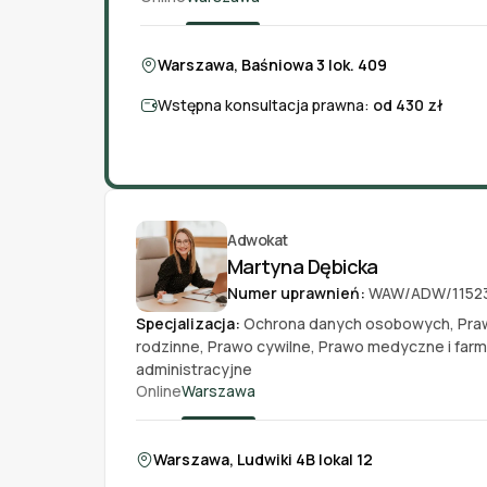
Warszawa, Baśniowa 3 lok. 409
Wstępna konsultacja prawna:
od 430 zł
Adwokat
Martyna Dębicka
Numer uprawnień:
WAW/ADW/1152
Specjalizacja:
Ochrona danych osobowych
,
Pra
rodzinne
,
Prawo cywilne
,
Prawo medyczne i far
administracyjne
Online
Warszawa
Warszawa, Ludwiki 4B lokal 12