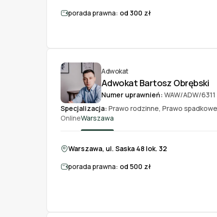
porada prawna:
od 300 zł
Adwokat
Adwokat Bartosz Obrębski
Numer uprawnień:
WAW/ADW/6311
Specjalizacja:
Prawo rodzinne
,
Prawo spadkow
Online
Warszawa
Warszawa, ul. Saska 48 lok. 32
porada prawna:
od 500 zł