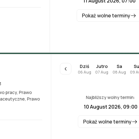
11 August 2026, 07:00
Pokaż wolne terminy
Dziś
Jutro
Sa
S
06 Aug
07 Aug
08 Aug
09 A
3
wo pracy
,
Prawo
Najbliższy wolny termin:
maceutyczne
,
Prawo
10 August 2026, 09:00
Pokaż wolne terminy