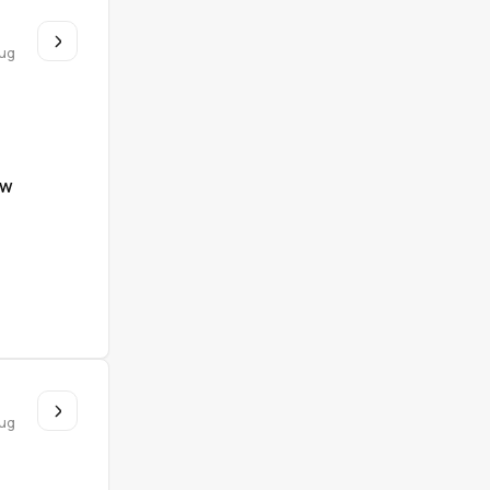
u
ug
ów
u
ug