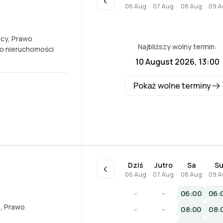
06 Aug
07 Aug
08 Aug
09 A
acy
,
Prawo
Najbliższy wolny termin:
o nieruchomości
10 August 2026, 13:00
Pokaż wolne terminy
Dziś
Jutro
Sa
S
06 Aug
07 Aug
08 Aug
09 A
3
-
-
06:00
06:
e
,
Prawo
-
-
08:00
08: