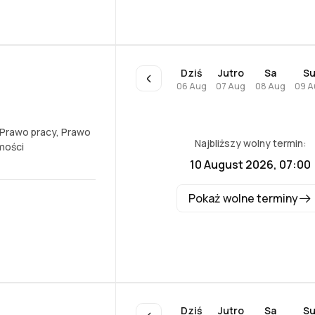
Dziś
Jutro
Sa
S
06 Aug
07 Aug
08 Aug
09 A
Prawo pracy
,
Prawo
Najbliższy wolny termin:
mości
10 August 2026, 07:00
Pokaż wolne terminy
Dziś
Jutro
Sa
S