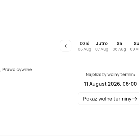
Dziś
Jutro
Sa
S
06 Aug
07 Aug
08 Aug
09 A
e
,
Prawo cywilne
Najbliższy wolny termin:
11 August 2026, 06:00
Pokaż wolne terminy