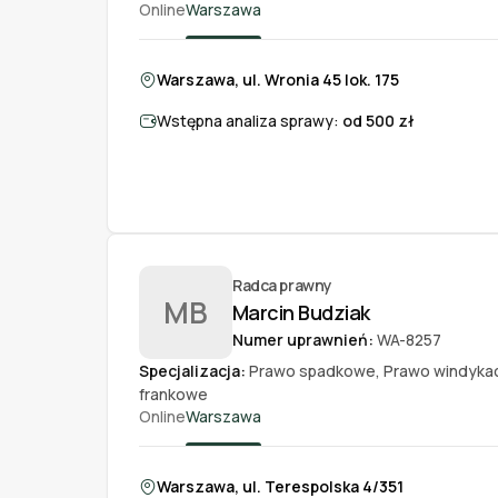
Online
Warszawa
Warszawa, ul. Wronia 45 lok. 175
Wstępna analiza sprawy:
od 500 zł
Radca prawny
MB
Marcin Budziak
Numer uprawnień:
WA-8257
Specjalizacja:
Prawo spadkowe
,
Prawo windyka
frankowe
Online
Warszawa
Warszawa, ul. Terespolska 4/351