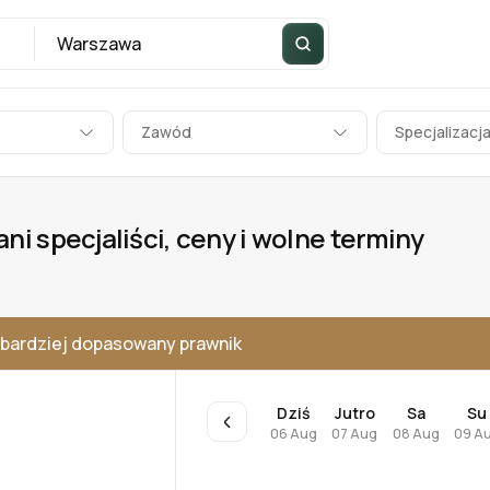
Zawód
Specjalizacj
i specjaliści, ceny i wolne terminy
bardziej dopasowany prawnik
Dziś
Jutro
Sa
Su
06 Aug
07 Aug
08 Aug
09 A