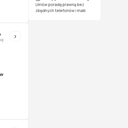
Umów poradę prawną bez
zbędnych telefonów i maili.
o
ug
ów