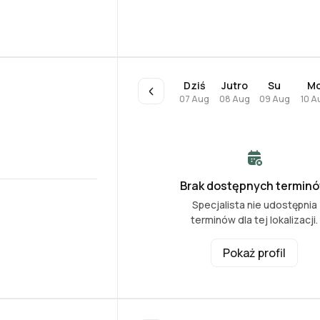
Dziś
Jutro
Su
M
07 Aug
08 Aug
09 Aug
10 A
Brak dostępnych termin
Specjalista nie udostępnia
terminów dla tej lokalizacji.
Pokaż profil