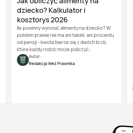
Jak obliczyć alimenty na
dziecko? Kalkulator i
kosztorys 2026
Ile powinny wynosić alimenty na dziecko? W
polskim prawie nie ma ani tabeli, ani procentu
od pensji - kwota bierze się z dwóch liczb,
które każdy rodzic może policzyć
samodzielnie. W tym poradniku pokazujemy,
Autor:
jak zbudować kosztorys utrzymania dziecka,
Redakcja Weź Prawnika
jak podzielić go między rodziców i jak
udokumentować całość, żeby przekonała
sąd. Znajdziesz tu też przykładowe
wyliczenie krok po kroku oraz darmowy
kalkulator alimentów. Stan prawny na 2026
rok.