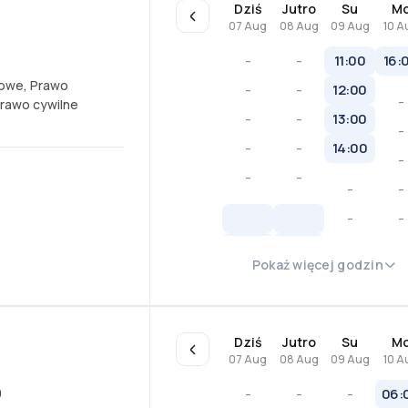
Dziś
Jutro
Su
M
07 Aug
08 Aug
09 Aug
10 A
-
-
11:00
16:
iowe
,
Prawo
-
-
12:00
-
rawo cywilne
-
-
13:00
-
-
-
14:00
-
-
-
-
-
-
-
-
Pokaż więcej godzin
-
-
Dziś
Jutro
Su
M
07 Aug
08 Aug
09 Aug
10 A
0
-
-
-
06: