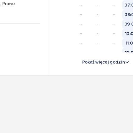
e
,
Prawo
-
-
-
07:
-
-
-
08:
-
-
-
09:
-
-
-
10:
-
-
-
11:
-
-
-
12:
-
-
-
13:
Pokaż więcej godzin
-
-
-
14: