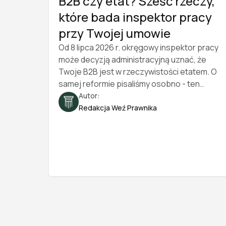
B2B czy etat? Sześć rzeczy,
które bada inspektor pracy
przy Twojej umowie
Od 8 lipca 2026 r. okręgowy inspektor pracy
może decyzją administracyjną uznać, że
Twoje B2B jest w rzeczywistości etatem. O
samej reformie pisaliśmy osobno - ten
artykuł odpowiada na inne pytanie: co
Autor:
konkretnie inspektor sprawdza i po czym
Redakcja Weź Prawnika
poznać, że współpraca wygląda jak
stosunek pracy. Sześć obszarów, konkretne
czerwone i zielone flagi oraz bezpłatny test,
który przejdziesz w kilka minut. Stan prawny
na 2026 rok.