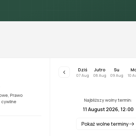
Dziś
Jutro
Su
M
07 Aug
08 Aug
09 Aug
10 A
0
iowe
,
Prawo
Najbliższy wolny termin:
 cywilne
11 August 2026, 12:00
Pokaż wolne terminy