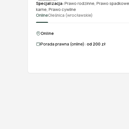
Specjalizacja:
Prawo rodzinne
,
Prawo spadkow
karne
,
Prawo cywilne
Online
Oleśnica (wrocławskie)
Online
Porada prawna (online):
od 200 zł