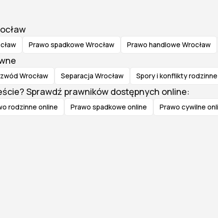
rocław
ocław
Prawo spadkowe Wrocław
Prawo handlowe Wrocław
awne
zwód Wrocław
Separacja Wrocław
Spory i konflikty rodzin
ieście? Sprawdź prawników dostępnych online:
o rodzinne online
Prawo spadkowe online
Prawo cywilne onl