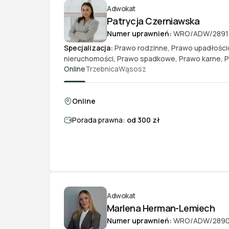
Adwokat
Patrycja Czerniawska
Numer uprawnień:
WRO/ADW/2891
Specjalizacja:
Prawo rodzinne
,
Prawo upadłośc
nieruchomości
,
Prawo spadkowe
,
Prawo karne
,
P
Online
Trzebnica
Wąsosz
Online
Porada prawna:
od 300 zł
Adwokat
Marlena Herman-Lemiech
Numer uprawnień:
WRO/ADW/289