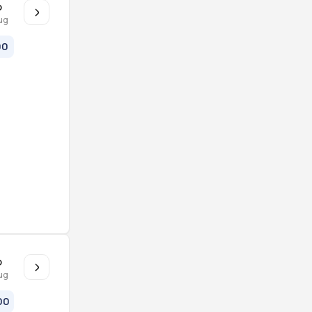
o
ug
00
o
ug
00