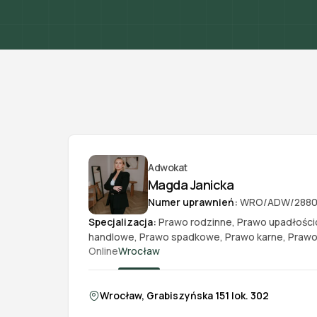
Adwokat
Magda Janicka
Numer uprawnień:
WRO/ADW/288
Specjalizacja:
Prawo rodzinne
,
Prawo upadłośc
handlowe
,
Prawo spadkowe
,
Prawo karne
,
Prawo
Online
Wrocław
Wrocław, Grabiszyńska 151 lok. 302