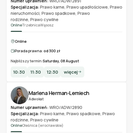
Numer uprawnień:
WRO/ADW/2891
Specjalizacja:
Prawo karne
,
Prawo upadłościowe
,
Prawo
nieruchomości
,
Prawo spadkowe
,
Prawo
rodzinne
,
Prawo cywilne
Online
Trzebnica
Wąsosz
Online
Porada prawna:
od 300 zł
Najbliższy termin:
Saturday, 08 August
10:30
11:30
12:30
więcej
Marlena Herman-Lemiech
Adwokat
Numer uprawnień:
WRO/ADW/2890
Specjalizacja:
Prawo karne
,
Prawo spadkowe
,
Prawo
rodzinne
,
Prawo cywilne
Online
Oleśnica (wrocławskie)