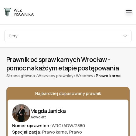
Filtry
Prawnik od spraw karnych Wrocław -
pomoc na każdym etapie postępowania
Strona główna
Wszyscy prawnicy
Wrocław
Prawo karne
>
>
>
Najbardziej dopasowany prawnik
Magda Janicka
Adwokat
Numer uprawnień:
WRO/ADW/2880
Specjalizacja:
Prawo karne
,
Prawo