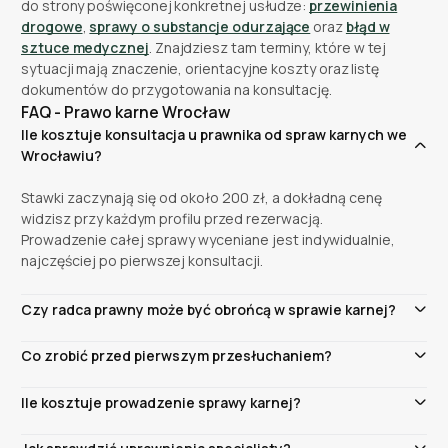
do strony poświęconej konkretnej usłudze:
przewinienia
drogowe
,
sprawy o substancje odurzające
oraz
błąd w
sztuce medycznej
. Znajdziesz tam terminy, które w tej
sytuacji mają znaczenie, orientacyjne koszty oraz listę
dokumentów do przygotowania na konsultację.
FAQ - Prawo karne Wrocław
Ile kosztuje konsultacja u prawnika od spraw karnych we
Wrocławiu?
Stawki zaczynają się od około 200 zł, a dokładną cenę
widzisz przy każdym profilu przed rezerwacją.
Prowadzenie całej sprawy wyceniane jest indywidualnie,
najczęściej po pierwszej konsultacji.
Czy radca prawny może być obrońcą w sprawie karnej?
Tak. Od 2015 roku radcowie prawni mogą występować
Co zrobić przed pierwszym przesłuchaniem?
jako obrońcy, o ile nie pozostają w stosunku pracy;
ograniczenie to nie dotyczy zatrudnienia na
Skorzystać z prawa do kontaktu z obrońcą i nie składać
Ile kosztuje prowadzenie sprawy karnej?
stanowiskach badawczych i badawczo-dydaktycznych.
wyjaśnień pod presją czasu. Masz prawo odmówić
W praktyce ważniejsze od tytułu jest doświadczenie w
odpowiedzi na pytania. Konsultacja online tego samego
Konsultacja ma stawkę widoczną przy profilu, natomiast