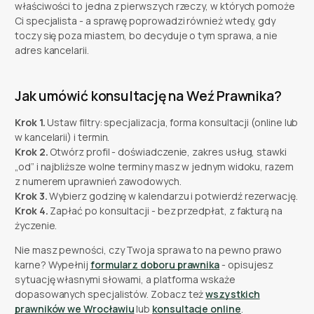
właściwości to jedna z pierwszych rzeczy, w których pomoże
Ci specjalista - a sprawę poprowadzi również wtedy, gdy
toczy się poza miastem, bo decyduje o tym sprawa, a nie
adres kancelarii.
Jak umówić konsultację na Weź Prawnika?
Krok 1.
Ustaw filtry: specjalizacja, forma konsultacji (online lub
w kancelarii) i termin.
Krok 2.
Otwórz profil - doświadczenie, zakres usług, stawki
„od” i najbliższe wolne terminy masz w jednym widoku, razem
z numerem uprawnień zawodowych.
Krok 3.
Wybierz godzinę w kalendarzu i potwierdź rezerwację.
Krok 4.
Zapłać po konsultacji - bez przedpłat, z fakturą na
życzenie.
Nie masz pewności, czy Twoja sprawa to na pewno prawo
karne? Wypełnij
formularz doboru prawnika
- opisujesz
sytuację własnymi słowami, a platforma wskaże
dopasowanych specjalistów. Zobacz też
wszystkich
prawników we Wrocławiu
lub
konsultacje online
.