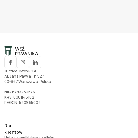
Justice Bytes P.S.A.
Al. Jana Pawła II nr. 27
00-867 Warszawa, Polska
NIP: 6793230576
KRS: 0001146182
REGON: 520965002
Dla
klientów
Lista wszystkich prawników