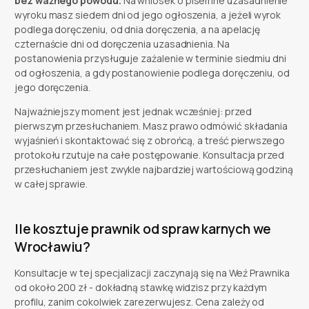
bez ważnego powodu.
Na wniosek o pisemne uzasadnienie
wyroku masz siedem dni od jego ogłoszenia, a jeżeli wyrok
podlega doręczeniu, od dnia doręczenia, a na apelację
czternaście dni od doręczenia uzasadnienia. Na
postanowienia przysługuje zażalenie w terminie siedmiu dni
od ogłoszenia, a gdy postanowienie podlega doręczeniu, od
jego doręczenia.
Najważniejszy moment jest jednak wcześniej: przed
pierwszym przesłuchaniem. Masz prawo odmówić składania
wyjaśnień i skontaktować się z obrońcą, a treść pierwszego
protokołu rzutuje na całe postępowanie. Konsultacja przed
przesłuchaniem jest zwykle najbardziej wartościową godziną
w całej sprawie.
Ile kosztuje prawnik od spraw karnych we
Wrocławiu?
Konsultacje w tej specjalizacji zaczynają się na Weź Prawnika
od około 200 zł - dokładną stawkę widzisz przy każdym
profilu, zanim cokolwiek zarezerwujesz. Cena zależy od