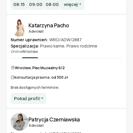
08:15
09:00
08:00
więcej
Katarzyna Pacho
Adwokat
Numer uprawnień:
WRO/ADW/2887
Specjalizacja:
Prawo karne
,
Prawo rodzinne
Online
Wrocław
Wrocław, Plac Muzealny 6/2
konsultacja prawna:
od 300 zł
Brak dostępnych terminów.
Pokaż profil
Patrycja Czerniawska
Adwokat