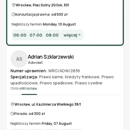
Wrocław, Plac Solny 20/lok. 301
konsultacja prawna:
od 500 zł
Najbliższy termin:
Monday, 10 August
06:00
07:00
08:00
więcej
Adrian Szklarzewski
AS
Adwokat
Numer uprawnień:
WRO/ADW/2836
Specjalizacja:
Prawo karne
,
Kredyty frankowe
,
Prawo
upadłościowe
,
Prawo spadkowe
,
Prawo cywilne
Online
Wrocław
Wrocław, ul. Kazimierza Wielkiego 38/1
Porada:
od 300 zł
Najbliższy termin:
Friday, 07 August