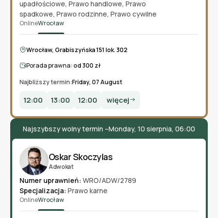
upadłościowe
,
Prawo handlowe
,
Prawo
spadkowe
,
Prawo rodzinne
,
Prawo cywilne
Online
Wrocław
Wrocław, Grabiszyńska 151 lok. 302
Porada prawna:
od 300 zł
Najbliższy termin:
Friday, 07 August
12:00
13:00
12:00
więcej
Najszybszy wolny termin –
Monday, 10 sierpnia, 06:00
Oskar Skoczylas
Adwokat
Numer uprawnień:
WRO/ADW/2789
Specjalizacja:
Prawo karne
Online
Wrocław