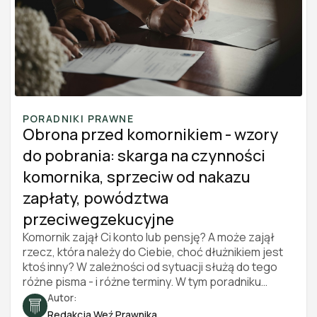
PORADNIKI PRAWNE
Obrona przed komornikiem - wzory
do pobrania: skarga na czynności
komornika, sprzeciw od nakazu
zapłaty, powództwa
przeciwegzekucyjne
Komornik zajął Ci konto lub pensję? A może zajął
rzecz, która należy do Ciebie, choć dłużnikiem jest
ktoś inny? W zależności od sytuacji służą do tego
różne pisma - i różne terminy. W tym poradniku
znajdziesz cztery darmowe wzory do pobrania
Autor:
(skarga na czynności komornika, sprzeciw od
Redakcja Weź Prawnika