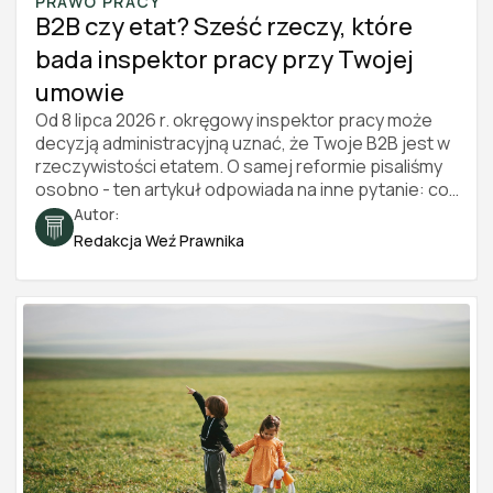
PRAWO PRACY
B2B czy etat? Sześć rzeczy, które
bada inspektor pracy przy Twojej
umowie
Od 8 lipca 2026 r. okręgowy inspektor pracy może
decyzją administracyjną uznać, że Twoje B2B jest w
rzeczywistości etatem. O samej reformie pisaliśmy
osobno - ten artykuł odpowiada na inne pytanie: co
konkretnie inspektor sprawdza i po czym poznać, że
Autor:
współpraca wygląda jak stosunek pracy. Sześć
Redakcja Weź Prawnika
obszarów, konkretne czerwone i zielone flagi oraz
bezpłatny test, który przejdziesz w kilka minut. Stan
prawny na 2026 rok.