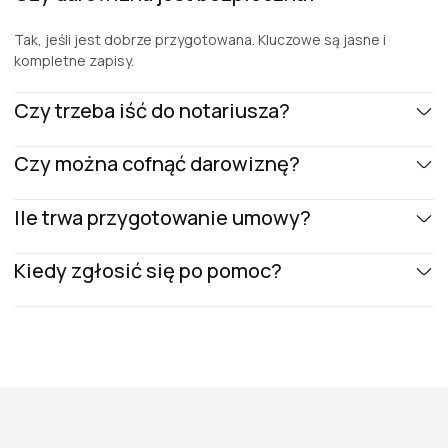
Tak, jeśli jest dobrze przygotowana. Kluczowe są jasne i
kompletne zapisy.
Czy trzeba iść do notariusza?
Przy nieruchomościach tak. W innych przypadkach zależy to
Czy można cofnąć darowiznę?
od sytuacji.
W określonych przypadkach jest to możliwe. Wymaga
Ile trwa przygotowanie umowy?
jednak spełnienia warunków.
Zwykle od jednego do kilku dni. Zależy od stopnia
Kiedy zgłosić się po pomoc?
skomplikowania.
Najlepiej przed przekazaniem majątku. To pozwala uniknąć
problemów w przyszłości.