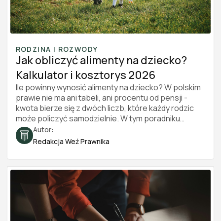
RODZINA I ROZWODY
Jak obliczyć alimenty na dziecko?
Kalkulator i kosztorys 2026
Ile powinny wynosić alimenty na dziecko? W polskim
prawie nie ma ani tabeli, ani procentu od pensji -
kwota bierze się z dwóch liczb, które każdy rodzic
może policzyć samodzielnie. W tym poradniku
pokazujemy, jak zbudować kosztorys utrzymania
Autor:
dziecka, jak podzielić go między rodziców i jak
Redakcja Weź Prawnika
udokumentować całość, żeby przekonała sąd.
Znajdziesz tu też przykładowe wyliczenie krok po
kroku oraz darmowy kalkulator alimentów. Stan
prawny na 2026 rok.