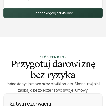
nakazu zapłaty, powództwo przeciwegzekucyjne
oraz pozew o zwolnienie zajętego przedmiotu od
egzekucji), a także instrukcję, które pismo wybrać,
Zobacz więcej artykułów
gdzie je złożyć i ile to kosztuje. Stan prawny na 2026
r.
ZRÓB TEN KROK
Przygotuj darowiznę
bez ryzyka
Jedna decyzja może mieć skutki na lata. Skonsultuj się i
zadbaj o bezpieczeństwo swojej umowy.
Łatwa rezerwacja