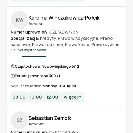
Karolina Winczakiewicz-Połcik
KW
Adwokat
Numer uprawnień:
CZE/ADW/764
Specjalizacja:
Kredyty
,
Prawo windykacyjne
,
Prawo
handlowe
,
Prawo rodzinne
,
Prawo karne
,
Prawo cywilne
Online
Częstochowa
Częstochowa, Nowowiejskiego 6/12
Porada prawna:
od 300 zł
Najbliższy termin:
Monday, 10 August
08:00
10:00
12:00
więcej
Sebastian Zembik
SZ
Adwokat
Numer uprawnień:
CZE/ADW/695