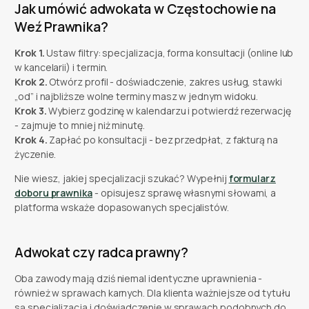
Jak umówić adwokata w Częstochowie na
Weź Prawnika?
Krok 1.
Ustaw filtry: specjalizacja, forma konsultacji (online lub
w kancelarii) i termin.
Krok 2.
Otwórz profil - doświadczenie, zakres usług, stawki
„od” i najbliższe wolne terminy masz w jednym widoku.
Krok 3.
Wybierz godzinę w kalendarzu i potwierdź rezerwację
- zajmuje to mniej niż minutę.
Krok 4.
Zapłać po konsultacji - bez przedpłat, z fakturą na
życzenie.
Nie wiesz, jakiej specjalizacji szukać? Wypełnij
formularz
doboru prawnika
- opisujesz sprawę własnymi słowami, a
platforma wskaże dopasowanych specjalistów.
Adwokat czy radca prawny?
Oba zawody mają dziś niemal identyczne uprawnienia -
również w sprawach karnych. Dla klienta ważniejsze od tytułu
są specjalizacja i doświadczenie w sprawach podobnych do