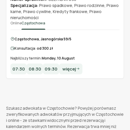
Specjalizacja:
Prawo spadkowe
,
Prawo rodzinne
,
Prawo
karne
,
Prawo cywilne
,
Kredyty frankowe
,
Prawo
nieruchomości
Online
Częstochowa
Częstochowa, Jasnogórska 59/5
Konsultacja:
od 300 zł
Najbliższy termin:
Monday, 10 August
07:30
08:30
09:30
więcej
Szukasz adwokata w Częstochowie? Powyżej porównasz
zweryfikowanych adwokatów przyjmujących w Częstochowie
i online - ze stawkami widocznymi przed rezerwacją i
kalendarzem wolnych terminów. Rezerwacja trwa mniej niż