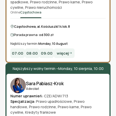
spadkowe
,
Prawo rodzinne
,
Prawo karne
,
Prawo
cywilne
,
Prawo nieruchomości
Online
Częstochowa
Częstochowa, al. Kościuszki 14 lok. 8
Porada prawna:
od 300 zł
Najbliższy termin:
Monday, 10 August
07:00
08:00
09:00
więcej
Najszybszy wolny termin –
Monday, 10 sierpnia, 10:00
Sara Pabiasz-Krok
Adwokat
Numer uprawnień:
CZE/ADW/713
Specjalizacja:
Prawo upadłościowe
,
Prawo
handlowe
,
Prawo rodzinne
,
Prawo karne
,
Prawo
cywilne
,
Kredyty frankowe