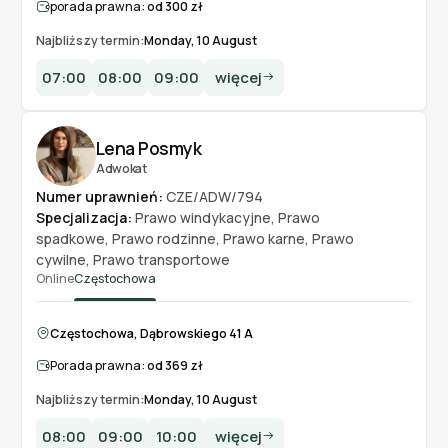
porada prawna:
od 300 zł
Najbliższy termin:
Monday, 10 August
07:00
08:00
09:00
więcej
Lena Posmyk
Adwokat
Numer uprawnień:
CZE/ADW/794
Specjalizacja:
Prawo windykacyjne
,
Prawo
spadkowe
,
Prawo rodzinne
,
Prawo karne
,
Prawo
cywilne
,
Prawo transportowe
Online
Częstochowa
Częstochowa, Dąbrowskiego 41 A
Porada prawna:
od 369 zł
Najbliższy termin:
Monday, 10 August
08:00
09:00
10:00
więcej