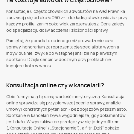
Konsultacje u częstochowskich adwokatów na Weź Prawnika
zaczynają się od około 250 zł - dokładną stawkę widzisz przy
każdym profilu, zanim cokolwiek zarezerwujesz. Cena zależy
od specjalizacji, doświadczenia i złożoności sprawy.
Pamiętaj, że porada to co innego niż prowadzenie całej
sprawy: honorarium za reprezentację specjalista wycenia
indywidualnie, zwykle po wstępnej analizie na pierwszym
spotkaniu. Dzięki cenom widocznym przy profilach nie
kupujesz kota w worku.
Konsultacja online czy w kancelarii?
Obie formy mają tę samą wartość merytoryczną. Konsultacja
online sprawdza się przy pierwszej ocenie sprawy, analizie
umowy i konkretnych pytaniach - bez dojazdów przez miasto.
Spotkanie w kancelarii bywa wygodniejsze, gdy dokumentów
jest dużo. W wyszukiwarce przełączysz się jednym filtrem
(„Konsultacje Online” / „Stacjonarnie”), a filtr „Dziś” pokaże