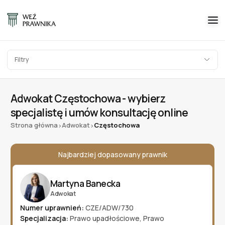
Filtry
Adwokat Częstochowa - wybierz
specjalistę i umów konsultację online
Strona główna
Adwokat
Częstochowa
>
>
Najbardziej dopasowany prawnik
Martyna Banecka
Adwokat
Numer uprawnień:
CZE/ADW/730
Specjalizacja:
Prawo upadłościowe
,
Prawo