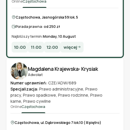
Online
Częstochowa
Częstochowa, Jasnogórska 59 lok. 5
Porada prawna:
od 250 zł
Najbliższy termin:
Monday, 10 August
10:00
11:00
12:00
więcej
Magdalena Krajewska- Krysiak
Adwokat
Numer uprawnień:
CZE/ADW/689
Specjalizacja:
Prawo administracyjne
,
Prawo
pracy
,
Prawo spadkowe
,
Prawo rodzinne
,
Prawo
karne
,
Prawo cywilne
Online
Częstochowa
Częstochowa, ul. Dąbrowskiego 7 lok.10 ( III piętro)