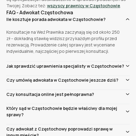
Twojej. Zobacz też:
wszyscy prawnicy w Częstochowie
.
FAQ - Adwokat Częstochowa
Ile kosztuje porada adwokata w Częstochowie?
Konsultacje na Weź Prawnika zaczynają się od około 250
zł - dokładną stawkę widzisz przy każdym profilu przed
rezerwacją. Prowadzenie całej sprawy jest wyceniane
indywidualnie, najczęściej po pierwszej konsultacji.
Jak sprawdzić uprawnienia specjalisty w Częstochowie?
Na Weź Prawnika weryfikacja danych zawodowych
Czy umówię adwokata w Częstochowie jeszcze dziś?
odbywa się przed publikacją profilu, a numer uprawnień
jest widoczny na karcie. Możesz go też porównać z
Często tak - ustaw filtr „Dziś”, a zobaczysz specjalistów
Czy konsultacja online jest pełnoprawna?
oficjalnym rejestrem samorządu zawodowego.
z wolnymi terminami na bieżący dzień, zwykle online.
Rezerwacja zajmuje mniej niż minutę.
Tak - ma taką samą wartość merytoryczną jak spotkanie
Który sąd w Częstochowie będzie właściwy dla mojej
w kancelarii. Dokumenty przekazujesz elektronicznie, a
sprawy?
rozmowa odbywa się wideo lub telefonicznie.
To zależy od rodzaju i wartości sprawy. W pierwszej
Czy adwokat z Częstochowy poprowadzi sprawę w
instancji orzeka Sąd Rejonowy w Częstochowie, a
innym mieście?