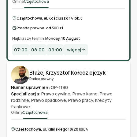
Online
Częstochowa
Częstochowa, al. Kościuszki 14 lok. 8
Porada prawna:
od 300 zł
Najbliższy termin:
Monday, 10 August
07:00
08:00
09:00
więcej
Błażej Krzysztof Kołodziejczyk
Radca prawny
Numer uprawnień:
OP-1190
Specjalizacja:
Prawo cywilne
,
Prawo karne
,
Prawo
rodzinne
,
Prawo spadkowe
,
Prawo pracy
,
Kredyty
frankowe
Online
Częstochowa
Częstochowa, ul. Kilińskiego 18/20 lok. 4