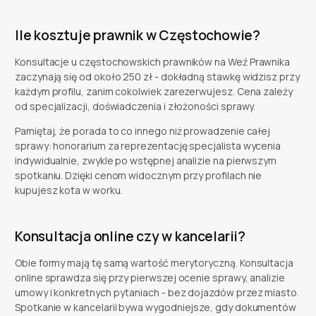
Ile kosztuje prawnik w Częstochowie?
Konsultacje u częstochowskich prawników na Weź Prawnika
zaczynają się od około 250 zł - dokładną stawkę widzisz przy
każdym profilu, zanim cokolwiek zarezerwujesz. Cena zależy
od specjalizacji, doświadczenia i złożoności sprawy.
Pamiętaj, że porada to co innego niż prowadzenie całej
sprawy: honorarium za reprezentację specjalista wycenia
indywidualnie, zwykle po wstępnej analizie na pierwszym
spotkaniu. Dzięki cenom widocznym przy profilach nie
kupujesz kota w worku.
Konsultacja online czy w kancelarii?
Obie formy mają tę samą wartość merytoryczną. Konsultacja
online sprawdza się przy pierwszej ocenie sprawy, analizie
umowy i konkretnych pytaniach - bez dojazdów przez miasto.
Spotkanie w kancelarii bywa wygodniejsze, gdy dokumentów