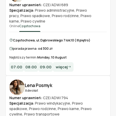
Numer uprawnień:
CZE/ADW/689
Specjalizacja:
Prawo administracyjne
,
Prawo
pracy
,
Prawo spadkowe
,
Prawo rodzinne
,
Prawo
karne
,
Prawo cywilne
Online
Częstochowa
Częstochowa, ul. Dąbrowskiego 7 lok.10 ( III piętro)
porada prawna:
od 300 zł
Najbliższy termin:
Monday, 10 August
07:00
08:00
09:00
więcej
Lena Posmyk
Adwokat
Numer uprawnień:
CZE/ADW/794
Specjalizacja:
Prawo windykacyjne
,
Prawo
spadkowe
,
Prawo rodzinne
,
Prawo karne
,
Prawo
cywilne
,
Prawo transportowe