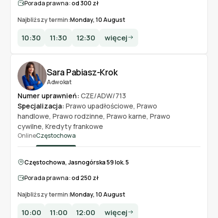
Porada prawna:
od 300 zł
Najbliższy termin:
Monday, 10 August
10:30
11:30
12:30
więcej
Sara Pabiasz-Krok
Adwokat
Numer uprawnień:
CZE/ADW/713
Specjalizacja:
Prawo upadłościowe
,
Prawo
handlowe
,
Prawo rodzinne
,
Prawo karne
,
Prawo
cywilne
,
Kredyty frankowe
Online
Częstochowa
Częstochowa, Jasnogórska 59 lok. 5
Porada prawna:
od 250 zł
Najbliższy termin:
Monday, 10 August
10:00
11:00
12:00
więcej