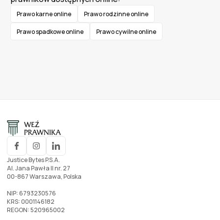
Prawo karne online
Prawo rodzinne online
Prawo spadkowe online
Prawo cywilne online
Justice Bytes P.S.A.
Al. Jana Pawła II nr. 27
00-867 Warszawa, Polska
NIP: 6793230576
KRS: 0001146182
REGON: 520965002