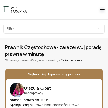
Filtry
Prawnik Częstochowa - zarezerwuj poradę
prawną w minutę
Strona główna
Wszyscy prawnicy
Częstochowa
>
>
Najbardziej dopasowany prawnik
Urszula Kubat
Radca prawny
Numer uprawnień:
1003
Specjalizacja:
Prawo nieruchomości
,
Prawo