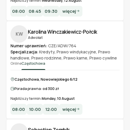
Najbliższy termin:
Wednesday, 12 August
08:00
08:45
09:30
więcej
Karolina Winczakiewicz-Połcik
KW
Adwokat
Numer uprawnień:
CZE/ADW/764
Specjalizacja:
Kredyty
,
Prawo windykacyjne
,
Prawo
handlowe
,
Prawo rodzinne
,
Prawo karne
,
Prawo cywilne
Online
Częstochowa
Częstochowa, Nowowiejskiego 6/12
Porada prawna:
od 300 zł
Najbliższy termin:
Monday, 10 August
08:00
10:00
12:00
więcej
Sebastian Zembik