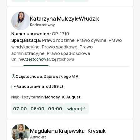
Katarzyna Mulczyk-Włudzik
Radca prawny
Numer uprawnień:
OP-1710
Specjalizacja:
Prawo rodzinne
,
Prawo cywilne
,
Prawo
windykacyjne
,
Prawo spadkowe
,
Prawo
administracyjne
,
Prawo upadłościowe
Online
Częstochowa
Częstochowa
Częstochowa, Dąbrowskiego 41A
Porada prawna:
od 369 zł
Najbliższy termin:
Monday, 10 August
07:00
08:00
09:00
więcej
Magdalena Krajewska- Krysiak
Adwokat