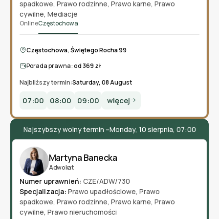
spadkowe
,
Prawo rodzinne
,
Prawo karne
,
Prawo
cywilne
,
Mediacje
Online
Częstochowa
Częstochowa, Świętego Rocha 99
Porada prawna:
od 369 zł
Najbliższy termin:
Saturday, 08 August
07:00
08:00
09:00
więcej
Najszybszy wolny termin –
Monday, 10 sierpnia, 07:00
Martyna Banecka
Adwokat
Numer uprawnień:
CZE/ADW/730
Specjalizacja:
Prawo upadłościowe
,
Prawo
spadkowe
,
Prawo rodzinne
,
Prawo karne
,
Prawo
cywilne
,
Prawo nieruchomości