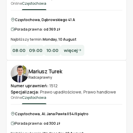
Online
Częstochowa
Częstochowa, Dąbrowskiego 41 A
Porada prawna:
od 369 zł
Najbliższy termin:
Monday, 10 August
08:00
09:00
10:00
więcej
Mariusz Turek
Radca prawny
Numer uprawnień:
1512
Specjalizacja:
Prawo upadłościowe
,
Prawo handlowe
Online
Częstochowa
Częstochowa, Al. Jana Pawła II 54/II piętro
Porada prawna:
od 300 zł