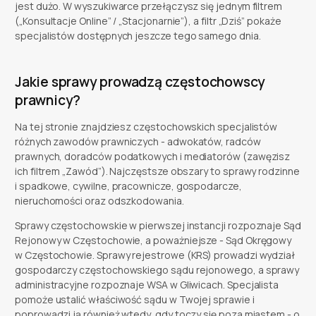
jest dużo. W wyszukiwarce przełączysz się jednym filtrem
(„Konsultacje Online” / „Stacjonarnie”), a filtr „Dziś” pokaże
specjalistów dostępnych jeszcze tego samego dnia.
Jakie sprawy prowadzą częstochowscy
prawnicy?
Na tej stronie znajdziesz częstochowskich specjalistów
różnych zawodów prawniczych - adwokatów, radców
prawnych, doradców podatkowych i mediatorów (zawęzisz
ich filtrem „Zawód”). Najczęstsze obszary to sprawy rodzinne
i spadkowe, cywilne, pracownicze, gospodarcze,
nieruchomości oraz odszkodowania.
Sprawy częstochowskie w pierwszej instancji rozpoznaje Sąd
Rejonowy w Częstochowie, a poważniejsze - Sąd Okręgowy
w Częstochowie. Sprawy rejestrowe (KRS) prowadzi wydział
gospodarczy częstochowskiego sądu rejonowego, a sprawy
administracyjne rozpoznaje WSA w Gliwicach. Specjalista
pomoże ustalić właściwość sądu w Twojej sprawie i
poprowadzi ją również wtedy, gdy toczy się poza miastem - o