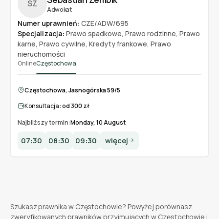
SZ
Adwokat
Numer uprawnień:
CZE/ADW/695
Specjalizacja:
Prawo spadkowe
,
Prawo rodzinne
,
Prawo
karne
,
Prawo cywilne
,
Kredyty frankowe
,
Prawo
nieruchomości
Online
Częstochowa
Częstochowa, Jasnogórska 59/5
Konsultacja:
od 300 zł
Najbliższy termin:
Monday, 10 August
07:30
08:30
09:30
więcej
Szukasz prawnika w Częstochowie? Powyżej porównasz
zweryfikowanych prawników przyjmujących w Częstochowie i