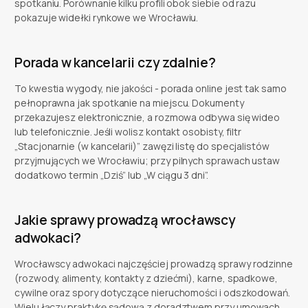
spotkaniu. Porównanie kilku profili obok siebie od razu
pokazuje widełki rynkowe we Wrocławiu.
Porada w kancelarii czy zdalnie?
To kwestia wygody, nie jakości - porada online jest tak samo
pełnoprawna jak spotkanie na miejscu. Dokumenty
przekazujesz elektronicznie, a rozmowa odbywa się wideo
lub telefonicznie. Jeśli wolisz kontakt osobisty, filtr
„Stacjonarnie (w kancelarii)” zawęzi listę do specjalistów
przyjmujących we Wrocławiu; przy pilnych sprawach ustaw
dodatkowo termin „Dziś” lub „W ciągu 3 dni”.
Jakie sprawy prowadzą wrocławscy
adwokaci?
Wrocławscy adwokaci najczęściej prowadzą sprawy rodzinne
(rozwody, alimenty, kontakty z dziećmi), karne, spadkowe,
cywilne oraz spory dotyczące nieruchomości i odszkodowań.
Wielu łączy praktykę sądową z doradztwem przy umowach.