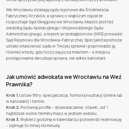
We Wrocławiu działają sądy rejonowe dla Śródmieścia,
Fabrycznej i Krzyków, a sprawy o większym ciężarze
rozpoznaje Sąd Okręgowy we Wrocławiu. Miasto jest też
siedzibą Sądu Apelacyjnego i Wojewódzkiego Sądu
Administracyjnego, a rejestr przedsiębiorców (KRS) prowadzi
Sąd Rejonowy dla Wrocławia-Fabrycznej. Specjalista pomoże
ustalić właściwość sądu w Twojej sprawie i poprowadzi ją
również wtedy, gdy toczy się poza miastem - o miejscu
postępowania decyduje sprawa, nie adres kancelarii.
Jak umówić adwokata we Wrocławiu na Weź
Prawnika?
Krok 1.
Ustaw filtry: specjalizacja, forma konsultacji (online lub
w kancelarii) i termin.
Krok 2.
Porównaj profile - doświadczenie, stawki „od” i
najbliższe wolne terminy masz w jednym widoku.
Krok 3.
Wybierz godzinę w kalendarzu i potwierdź rezerwację
- zajmuje to mniej niż minutę.