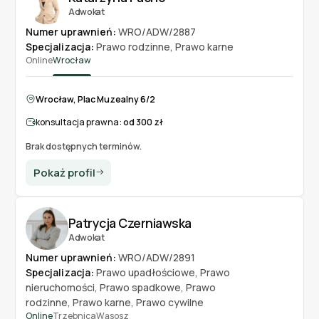
Adwokat
Numer uprawnień:
WRO/ADW/2887
Specjalizacja:
Prawo rodzinne
,
Prawo karne
Online
Wrocław
Wrocław, Plac Muzealny 6/2
konsultacja prawna:
od 300 zł
Brak dostępnych terminów.
Pokaż profil
Patrycja Czerniawska
Adwokat
Numer uprawnień:
WRO/ADW/2891
Specjalizacja:
Prawo upadłościowe
,
Prawo
nieruchomości
,
Prawo spadkowe
,
Prawo
rodzinne
,
Prawo karne
,
Prawo cywilne
Online
Trzebnica
Wąsosz