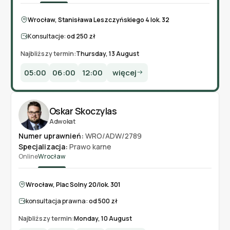
Wrocław, Stanisława Leszczyńskiego 4 lok. 32
Konsultacje:
od 250 zł
Najbliższy termin:
Thursday, 13 August
05:00
06:00
12:00
więcej
Oskar Skoczylas
Adwokat
Numer uprawnień:
WRO/ADW/2789
Specjalizacja:
Prawo karne
Online
Wrocław
Wrocław, Plac Solny 20/lok. 301
konsultacja prawna:
od 500 zł
Najbliższy termin:
Monday, 10 August