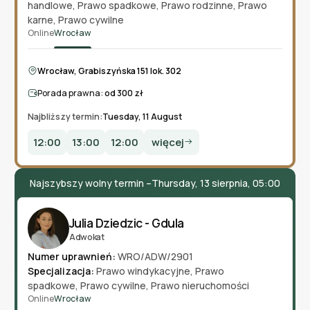
handlowe
,
Prawo spadkowe
,
Prawo rodzinne
,
Prawo
karne
,
Prawo cywilne
Online
Wrocław
Wrocław, Grabiszyńska 151 lok. 302
Porada prawna:
od 300 zł
Najbliższy termin:
Tuesday, 11 August
12:00
13:00
12:00
więcej
Najszybszy wolny termin –
Thursday, 13 sierpnia, 05:00
Julia Dziedzic - Gdula
Adwokat
Numer uprawnień:
WRO/ADW/2901
Specjalizacja:
Prawo windykacyjne
,
Prawo
spadkowe
,
Prawo cywilne
,
Prawo nieruchomości
Online
Wrocław