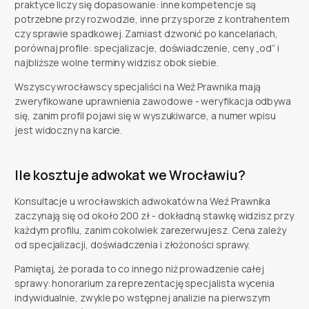
praktyce liczy się dopasowanie: inne kompetencje są
potrzebne przy rozwodzie, inne przy sporze z kontrahentem
czy sprawie spadkowej. Zamiast dzwonić po kancelariach,
porównaj profile: specjalizacje, doświadczenie, ceny „od” i
najbliższe wolne terminy widzisz obok siebie.
Wszyscy wrocławscy specjaliści na Weź Prawnika mają
zweryfikowane uprawnienia zawodowe - weryfikacja odbywa
się, zanim profil pojawi się w wyszukiwarce, a numer wpisu
jest widoczny na karcie.
Ile kosztuje adwokat we Wrocławiu?
Konsultacje u wrocławskich adwokatów na Weź Prawnika
zaczynają się od około 200 zł - dokładną stawkę widzisz przy
każdym profilu, zanim cokolwiek zarezerwujesz. Cena zależy
od specjalizacji, doświadczenia i złożoności sprawy.
Pamiętaj, że porada to co innego niż prowadzenie całej
sprawy: honorarium za reprezentację specjalista wycenia
indywidualnie, zwykle po wstępnej analizie na pierwszym