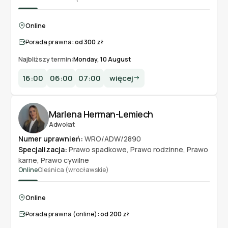
Online
Porada prawna:
od 300 zł
Najbliższy termin:
Monday, 10 August
16:00
06:00
07:00
więcej
Marlena Herman-Lemiech
Adwokat
Numer uprawnień:
WRO/ADW/2890
Specjalizacja:
Prawo spadkowe
,
Prawo rodzinne
,
Prawo
karne
,
Prawo cywilne
Online
Oleśnica (wrocławskie)
Online
Porada prawna (online):
od 200 zł