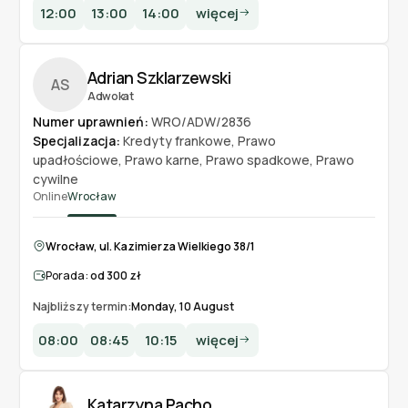
12:00
13:00
14:00
więcej
Adrian Szklarzewski
AS
Adwokat
Numer uprawnień:
WRO/ADW/2836
Specjalizacja:
Kredyty frankowe
,
Prawo
upadłościowe
,
Prawo karne
,
Prawo spadkowe
,
Prawo
cywilne
Online
Wrocław
Wrocław, ul. Kazimierza Wielkiego 38/1
Porada:
od 300 zł
Najbliższy termin:
Monday, 10 August
08:00
08:45
10:15
więcej
Katarzyna Pacho