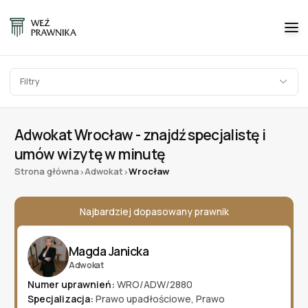
Filtry
Adwokat Wrocław - znajdź specjalistę i
umów wizytę w minutę
Strona główna
Adwokat
Wrocław
>
>
Najbardziej dopasowany prawnik
Magda Janicka
Adwokat
Numer uprawnień:
WRO/ADW/2880
Specjalizacja:
Prawo upadłościowe
,
Prawo