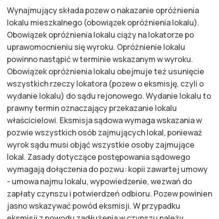
Wynajmujący składa pozew o nakazanie opróżnienia
lokalu mieszkalnego (obowiązek opróżnienia lokalu).
Obowiązek opróżnienia lokalu ciąży na lokatorze po
uprawomocnieniu się wyroku. Opróżnienie lokalu
powinno nastąpić w terminie wskazanym w wyroku.
Obowiązek opróżnienia lokalu obejmuje też usunięcie
wszystkich rzeczy lokatora (pozew o eksmisję, czyli o
wydanie lokalu) do sądu rejonowego. Wydanie lokalu to
prawny termin oznaczający przekazanie lokalu
właścicielowi. Eksmisja sądowa wymaga wskazania w
pozwie wszystkich osób zajmujących lokal, ponieważ
wyrok sądu musi objąć wszystkie osoby zajmujące
lokal. Zasady dotyczące postępowania sądowego
wymagają dołączenia do pozwu: kopii zawartej umowy
- umowa najmu lokalu, wypowiedzenie, wezwań do
zapłaty czynszu i potwierdzeń odbioru. Pozew powinien
jasno wskazywać powód eksmisji. W przypadku
eksmisji z powodu zadłużenia w czynszu należy