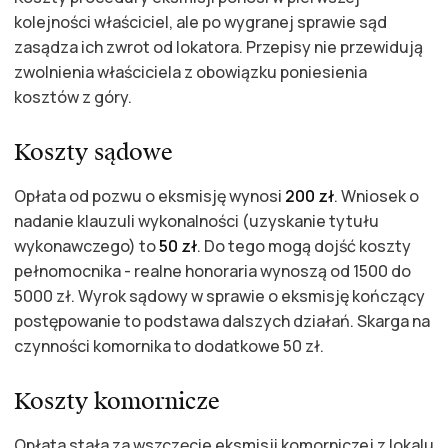
kolejności właściciel, ale po wygranej sprawie sąd
zasądza ich zwrot od lokatora. Przepisy nie przewidują
zwolnienia właściciela z obowiązku poniesienia
kosztów z góry.
Koszty sądowe
Opłata od pozwu o eksmisję wynosi
200 zł
. Wniosek o
nadanie klauzuli wykonalności (uzyskanie tytułu
wykonawczego) to
50 zł
. Do tego mogą dojść koszty
pełnomocnika - realne honoraria wynoszą od 1500 do
5000 zł. Wyrok sądowy w sprawie o eksmisję kończący
postępowanie to podstawa dalszych działań. Skarga na
czynności komornika to dodatkowe 50 zł.
Koszty komornicze
Opłata stała za wszczęcie eksmisji komorniczej z lokalu