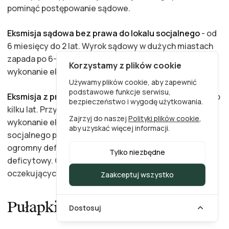
pominąć postępowanie sądowe.
Eksmisja sądowa bez prawa do lokalu socjalnego
- od
6 miesięcy do 2 lat. Wyrok sądowy w dużych miastach
zapada po 6-18 miesiącach, do tego dochodzi
Korzystamy z plików cookie
wykonanie eksmisji.
Używamy plików cookie, aby zapewnić
podstawowe funkcje serwisu,
Eksmisja z przyznaniem lokalu socjalnego
- od roku do
bezpieczeństwo i wygodę użytkowania.
kilku lat. Przyznanie lokalu przez sąd wstrzymuje
Zajrzyj do naszej
Polityki plików cookie
,
wykonanie eksmisji do czasu dostarczenia lokalu
aby uzyskać więcej informacji.
socjalnego przez gminę. Gmina w dużych miastach ma
ogromny deficyt lokali - socjalny lokal to towar
Tylko niezbędne
deficytowy. Otrzymanie lokalu socjalnego z listy
oczekujących gminy może trwać latami.
Zaakceptuj wszystko
Pułapki i błędy przy eksmisji
Dostosuj