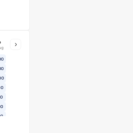
o
ug
00
00
00
00
00
00
00
00