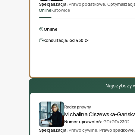
Specjalizacja:
Prawo podatkowe
,
Optymalizacj
Online
Katowice
Online
Konsultacja:
od 450 zł
Najszybszy w
Radca prawny
Michalina Ciszewska-Gańsk
Numer uprawnień:
GD/GD/2302
Specjalizacja:
Prawo cywilne
,
Prawo spadkowe