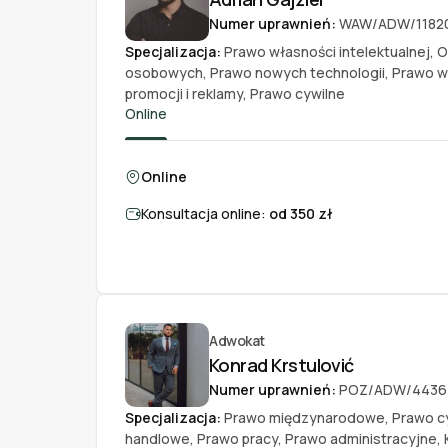
Numer uprawnień:
WAW/ADW/1182
Specjalizacja:
Prawo własności intelektualnej
,
O
osobowych
,
Prawo nowych technologii
,
Prawo w
promocji i reklamy
,
Prawo cywilne
Online
Online
Konsultacja online:
od 350 zł
Adwokat
Konrad Krstulović
Numer uprawnień:
POZ/ADW/4436
Specjalizacja:
Prawo międzynarodowe
,
Prawo c
handlowe
,
Prawo pracy
,
Prawo administracyjne
,