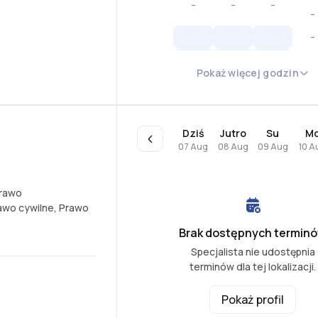
-
-
-
-
-
-
Pokaż więcej godzin
-
-
Dziś
Jutro
Su
M
07 Aug
08 Aug
09 Aug
10 A
rawo
awo cywilne
,
Prawo
Brak dostępnych termin
Specjalista nie udostępnia
terminów dla tej lokalizacji.
Pokaż profil