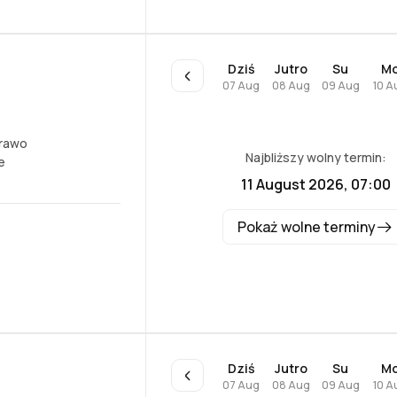
Dziś
Jutro
Su
M
07 Aug
08 Aug
09 Aug
10 A
7
rawo
Najbliższy wolny termin:
e
11 August 2026, 07:00
Pokaż wolne terminy
Dziś
Jutro
Su
M
07 Aug
08 Aug
09 Aug
10 A