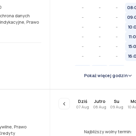
0
-
-
-
08:
chrona danych
-
-
-
09:
indykacyjne
,
Prawo
-
-
-
10:
-
-
-
11:
-
-
-
15:
-
-
-
16:
Pokaż więcej godzin
Dziś
Jutro
Su
M
07 Aug
08 Aug
09 Aug
10 A
ywilne
,
Prawo
Najbliższy wolny termin:
Kredyty