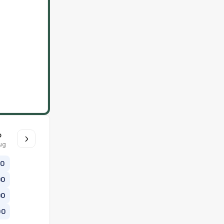
o
ug
00
00
00
00