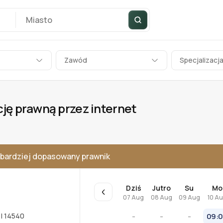
Zawód
Specjalizacj
cję prawną przez internet
bardziej dopasowany prawnik
Dziś
Jutro
Su
Mo
07 Aug
08 Aug
09 Aug
10 A
I 14540
-
-
-
09: