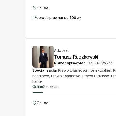
Online
porada prawna:
od 300 zł
Adwokat
Tomasz Raczkowski
Numer uprawnień:
SZC/ADW/733
Specjalizacja:
Prawo własności intelektualnej
,
P
handlowe
,
Prawo spadkowe
,
Prawo rodzinne
,
Pr
karne
Online
Szczecin
Online