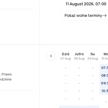
11 August 2026, 07:00
Pokaż wolne terminy
Dziś
Jutro
Su
M
07 Aug
08 Aug
09 Aug
10 A
-
-
-
07:
,
Prawo
-
-
-
08:
odzinne
-
-
-
09:
-
-
-
10:
-
-
-
-