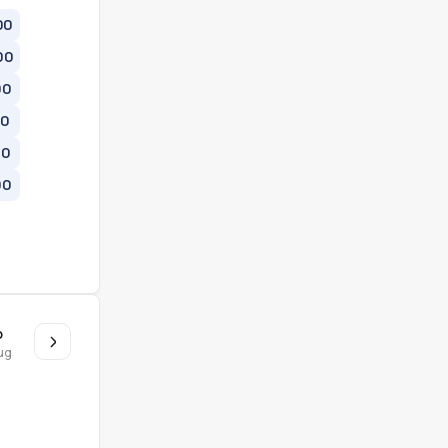
00
00
00
00
00
00
o
ug