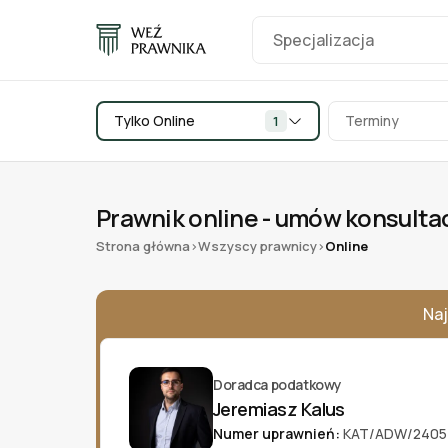
Tylko Online
Terminy
1
Prawnik online - umów konsulta
Strona główna
Wszyscy prawnicy
Online
>
>
Naj
Doradca podatkowy
Jeremiasz Kalus
Numer uprawnień:
KAT/ADW/2405 