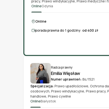
pracy
,
Prawo windykacyjne
,
Prawo medyczne i 
Online
Gdynia
Online
porada prawna do 1 godziny:
od 400 zł
Radca prawny
Emilia Więsław
Numer uprawnień:
BŁ/1521
Specjalizacja:
Prawo upadłościowe
,
Ochrona da
osobowych
,
Prawo windykacyjne
,
Prawo pracy
,
handlowe
,
Prawo cywilne
Online
Białystok