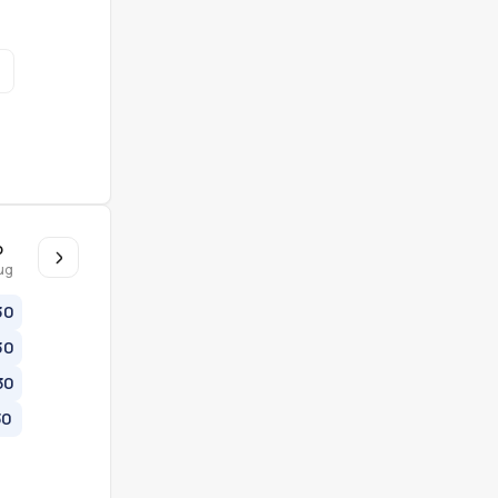
o
ug
30
30
30
30