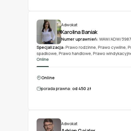
Adwokat
Karolina Baniak
Numer uprawnień:
WAW/ADW/398
Specjalizacja:
Prawo rodzinne
,
Prawo cywilne
,
P
spadkowe
,
Prawo handlowe
,
Prawo windykacyjn
Online
Online
porada prawna:
od 450 zł
Adwokat
Adrian Gajzler