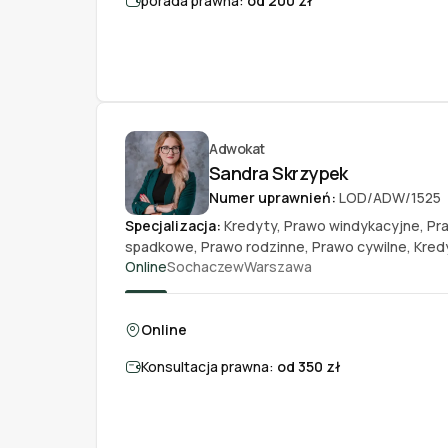
porada prawna:
od 200 zł
Adwokat
Sandra Skrzypek
Numer uprawnień:
LOD/ADW/1525
Specjalizacja:
Kredyty
,
Prawo windykacyjne
,
Pr
spadkowe
,
Prawo rodzinne
,
Prawo cywilne
,
Kred
Online
Sochaczew
Warszawa
Online
Konsultacja prawna:
od 350 zł