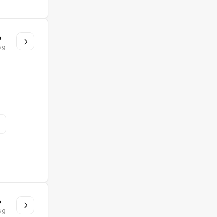
o
ug
o
ug