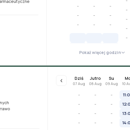
-
farmaceutyczne
-
-
-
-
-
-
-
-
-
-
-
-
-
Pokaż więcej godzin
Dziś
Jutro
Su
M
07 Aug
08 Aug
09 Aug
10 A
-
-
-
11:
nych
-
-
-
12:
Prawo
-
-
-
13:
-
-
-
14: