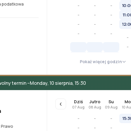
a podatkowa
-
-
-
10:0
-
-
-
11:0
-
-
-
12:0
-
-
-
-
-
-
Pokaż więcej godzin
-
-
olny termin –
Monday, 10 sierpnia, 15:30
Dziś
Jutro
Su
Mo
07 Aug
08 Aug
09 Aug
10 A
a
-
-
-
15:3
,
Prawo
-
-
-