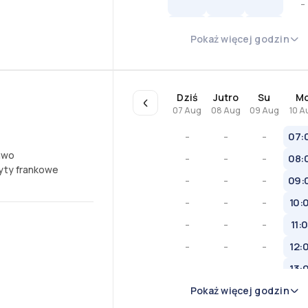
-
-
Pokaż więcej godzin
-
-
Dziś
Jutro
Su
M
07 Aug
08 Aug
09 Aug
10 A
-
-
-
07:
awo
-
-
-
08:
yty frankowe
-
-
-
09:
-
-
-
10:
-
-
-
11:
-
-
-
12:
-
-
-
13:
-
-
-
14:
Pokaż więcej godzin