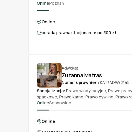
Online
Poznań
Online
porada prawna stacjonarna:
od 300 zł
Adwokat
Zuzanna Matras
Numer uprawnień:
KAT/ADW/2145
Specjalizacja:
Prawo windykacyjne
,
Prawo pracy
spadkowe
,
Prawo karne
,
Prawo cywilne
,
Prawo r
Online
Sosnowiec
Online