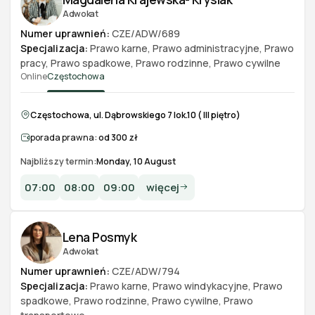
Adwokat
Numer uprawnień:
CZE/ADW/689
Specjalizacja:
Prawo karne
,
Prawo administracyjne
,
Prawo
pracy
,
Prawo spadkowe
,
Prawo rodzinne
,
Prawo cywilne
Online
Częstochowa
Częstochowa, ul. Dąbrowskiego 7 lok.10 ( III piętro)
porada prawna:
od 300 zł
Najbliższy termin:
Monday, 10 August
07:00
08:00
09:00
więcej
Lena Posmyk
Adwokat
Numer uprawnień:
CZE/ADW/794
Specjalizacja:
Prawo karne
,
Prawo windykacyjne
,
Prawo
spadkowe
,
Prawo rodzinne
,
Prawo cywilne
,
Prawo