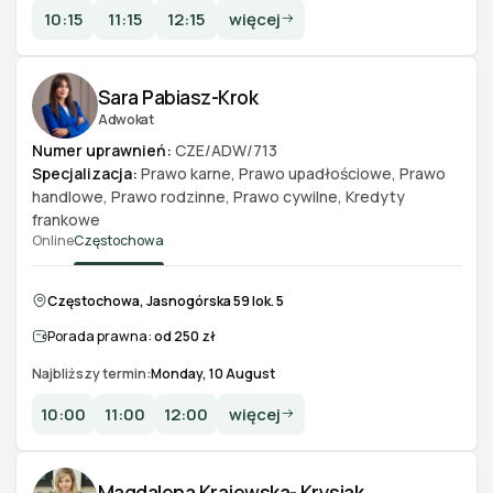
10:15
11:15
12:15
więcej
Sara Pabiasz-Krok
Adwokat
Numer uprawnień:
CZE/ADW/713
Specjalizacja:
Prawo karne
,
Prawo upadłościowe
,
Prawo
handlowe
,
Prawo rodzinne
,
Prawo cywilne
,
Kredyty
frankowe
Online
Częstochowa
Częstochowa, Jasnogórska 59 lok. 5
Porada prawna:
od 250 zł
Najbliższy termin:
Monday, 10 August
10:00
11:00
12:00
więcej
Magdalena Krajewska- Krysiak