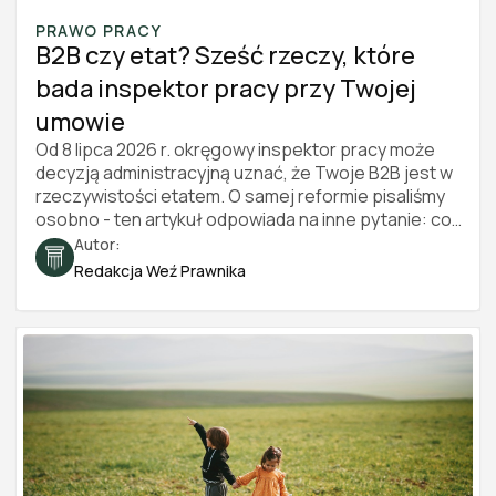
PRAWO PRACY
B2B czy etat? Sześć rzeczy, które
bada inspektor pracy przy Twojej
umowie
Od 8 lipca 2026 r. okręgowy inspektor pracy może
decyzją administracyjną uznać, że Twoje B2B jest w
rzeczywistości etatem. O samej reformie pisaliśmy
osobno - ten artykuł odpowiada na inne pytanie: co
konkretnie inspektor sprawdza i po czym poznać, że
Autor:
współpraca wygląda jak stosunek pracy. Sześć
Redakcja Weź Prawnika
obszarów, konkretne czerwone i zielone flagi oraz
bezpłatny test, który przejdziesz w kilka minut. Stan
prawny na 2026 rok.