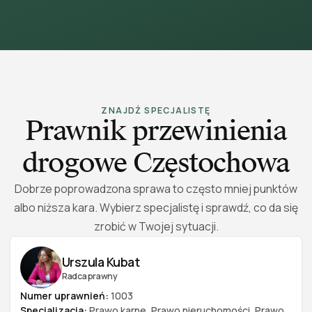
ZNAJDŹ SPECJALISTĘ
Prawnik przewinienia
drogowe Częstochowa
Dobrze poprowadzona sprawa to często mniej punktów
albo niższa kara. Wybierz specjalistę i sprawdź, co da się
zrobić w Twojej sytuacji.
Urszula Kubat
Radca prawny
Numer uprawnień:
1003
Specjalizacja:
Prawo karne
,
Prawo nieruchomości
,
Prawo