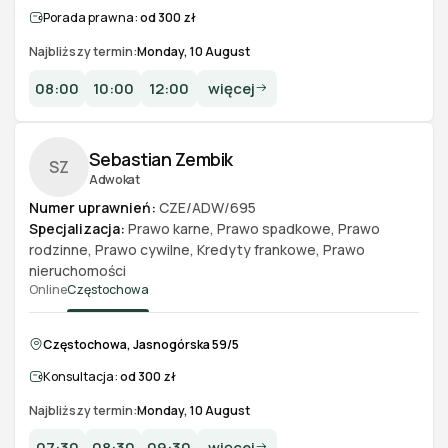
Porada prawna:
od 300 zł
Najbliższy termin:
Monday, 10 August
08:00
10:00
12:00
więcej
Sebastian Zembik
SZ
Adwokat
Numer uprawnień:
CZE/ADW/695
Specjalizacja:
Prawo karne
,
Prawo spadkowe
,
Prawo
rodzinne
,
Prawo cywilne
,
Kredyty frankowe
,
Prawo
nieruchomości
Online
Częstochowa
Częstochowa, Jasnogórska 59/5
Konsultacja:
od 300 zł
Najbliższy termin:
Monday, 10 August
07:30
08:30
09:30
więcej