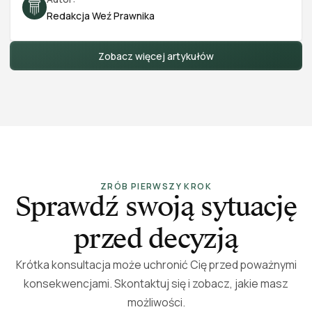
(skarga na czynności komornika, sprzeciw od
Redakcja Weź Prawnika
nakazu zapłaty, powództwo przeciwegzekucyjne
oraz pozew o zwolnienie zajętego przedmiotu od
egzekucji), a także instrukcję, które pismo wybrać,
Zobacz więcej artykułów
gdzie je złożyć i ile to kosztuje. Stan prawny na 2026
r.
ZRÓB PIERWSZY KROK
Sprawdź swoją sytuację
przed decyzją
Krótka konsultacja może uchronić Cię przed poważnymi
konsekwencjami. Skontaktuj się i zobacz, jakie masz
możliwości.