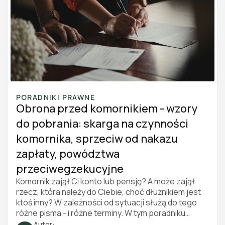
PORADNIKI PRAWNE
Obrona przed komornikiem - wzory
do pobrania: skarga na czynności
komornika, sprzeciw od nakazu
zapłaty, powództwa
przeciwegzekucyjne
Komornik zajął Ci konto lub pensję? A może zajął
rzecz, która należy do Ciebie, choć dłużnikiem jest
ktoś inny? W zależności od sytuacji służą do tego
różne pisma - i różne terminy. W tym poradniku
znajdziesz cztery darmowe wzory do pobrania
Autor: