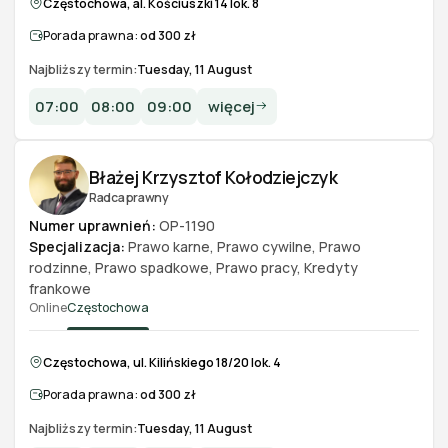
Częstochowa, al. Kościuszki 14 lok. 8
Porada prawna:
od 300 zł
Najbliższy termin:
Tuesday, 11 August
07:00
08:00
09:00
więcej
Błażej Krzysztof Kołodziejczyk
Radca prawny
Numer uprawnień:
OP-1190
Specjalizacja:
Prawo karne
,
Prawo cywilne
,
Prawo
rodzinne
,
Prawo spadkowe
,
Prawo pracy
,
Kredyty
frankowe
Online
Częstochowa
Częstochowa, ul. Kilińskiego 18/20 lok. 4
Porada prawna:
od 300 zł
Najbliższy termin:
Tuesday, 11 August