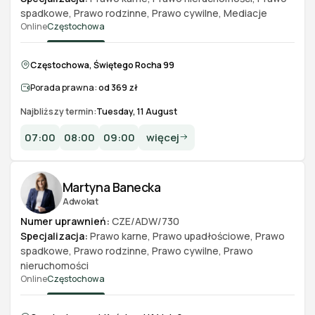
spadkowe
,
Prawo rodzinne
,
Prawo cywilne
,
Mediacje
Online
Częstochowa
Częstochowa, Świętego Rocha 99
Porada prawna:
od 369 zł
Najbliższy termin:
Tuesday, 11 August
07:00
08:00
09:00
więcej
Martyna Banecka
Adwokat
Numer uprawnień:
CZE/ADW/730
Specjalizacja:
Prawo karne
,
Prawo upadłościowe
,
Prawo
spadkowe
,
Prawo rodzinne
,
Prawo cywilne
,
Prawo
nieruchomości
Online
Częstochowa