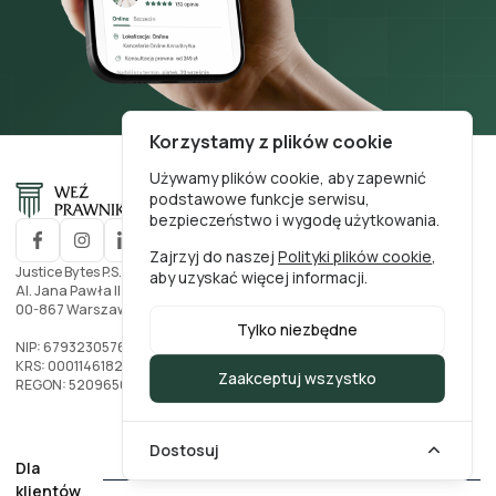
Korzystamy z plików cookie
Używamy plików cookie, aby zapewnić
podstawowe funkcje serwisu,
bezpieczeństwo i wygodę użytkowania.
Zajrzyj do naszej
Polityki plików cookie
,
Justice Bytes P.S.A.
aby uzyskać więcej informacji.
Al. Jana Pawła II nr. 27
00-867 Warszawa, Polska
Tylko niezbędne
NIP: 6793230576
KRS: 0001146182
Zaakceptuj wszystko
REGON: 520965002
Dostosuj
Dla
klientów