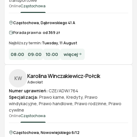
transportowe
Online
Częstochowa
Częstochowa, Dąbrowskiego 41 A
Porada prawna:
od 369 zł
Najbliższy termin:
Tuesday, 11 August
08:00
09:00
10:00
więcej
Karolina Winczakiewicz-Połcik
KW
Adwokat
Numer uprawnień:
CZE/ADW/764
Specjalizacja:
Prawo karne
,
Kredyty
,
Prawo
windykacyjne
,
Prawo handlowe
,
Prawo rodzinne
,
Prawo
cywilne
Online
Częstochowa
Częstochowa, Nowowiejskiego 6/12