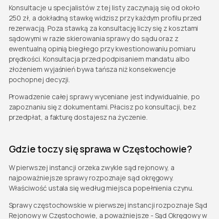
Konsultacje u specjalistów z tej listy zaczynają się od około
250 zł, a dokładną stawkę widzisz przy każdym profilu przed
rezerwacją. Poza stawką za konsultację liczy się z kosztami
sądowymi w razie skierowania sprawy do sądu oraz z
ewentualną opinią biegłego przy kwestionowaniu pomiaru
prędkości. Konsultacja przed podpisaniem mandatu albo
złożeniem wyjaśnień bywa tańsza niż konsekwencje
pochopnej decyzji.
Prowadzenie całej sprawy wyceniane jest indywidualnie, po
zapoznaniu się z dokumentami. Płacisz po konsultacji, bez
przedpłat, a fakturę dostajesz na życzenie.
Gdzie toczy się sprawa w Częstochowie?
W pierwszej instancji orzeka zwykle sąd rejonowy, a
najpoważniejsze sprawy rozpoznaje sąd okręgowy.
Właściwość ustala się według miejsca popełnienia czynu.
Sprawy częstochowskie w pierwszej instancji rozpoznaje Sąd
Rejonowy w Częstochowie, a poważniejsze - Sąd Okręgowy w