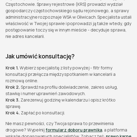
Częstochowie. Sprawy rejestrowe (KRS) prowadzi wydział
gospodarczy częstochowskiego sądu rejonowego, a sprawy
administracyjne rozpoznaje WSA w Gliwicach. Specjalista ustali
właściwość w Twojej sprawie i poprowadzi ją także wtedy, gdy
postępowanie toczy się w innym mieście - decyduje sprawa,
nie adres kancelarii.
Jak umówić konsultację?
Krok 1.
Wybierz specjalistę z listy powyżej - filtr formy
konsultacji przełącza między spotkaniem w kancelarii a
rozmową online.
Krok 2.
Sprawdź na profilu doświadczenie, zakres usług,
stawkę i numer uprawnień zawodowych.
Krok 3.
Zarezerwuj godzinę w kalendarzu i opisz krótko
sprawę.
Krok 4.
Zapłać po konsultacji.
Nie masz pewności, czy Twoja sprawa to przewinienia
drogowe? Wypełnij
formularz doboru prawnika
, a platforma
wskaże dopasowanych specjalistów. Zobacz też:
prawo karne