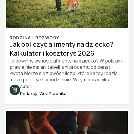
RODZINA I ROZWODY
Jak obliczyć alimenty na dziecko?
Kalkulator i kosztorys 2026
Ile powinny wynosić alimenty na dziecko? W polskim
prawie nie ma ani tabeli, ani procentu od pensji -
kwota bierze się z dwóch liczb, które każdy rodzic
może policzyć samodzielnie. W tym poradniku
pokazujemy, jak zbudować kosztorys utrzymania
Autor:
dziecka, jak podzielić go między rodziców i jak
Redakcja Weź Prawnika
udokumentować całość, żeby przekonała sąd.
Znajdziesz tu też przykładowe wyliczenie krok po
kroku oraz darmowy kalkulator alimentów. Stan
prawny na 2026 rok.