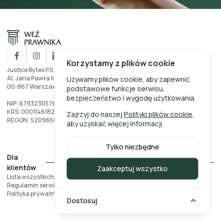
Korzystamy z plików cookie
Justice Bytes P.S.A.
Al. Jana Pawła II nr. 27
Używamy plików cookie, aby zapewnić
00-867 Warszawa, Polska
podstawowe funkcje serwisu,
bezpieczeństwo i wygodę użytkowania.
NIP: 6793230576
KRS: 0001146182
Zajrzyj do naszej
Polityki plików cookie
,
REGON: 520965002
aby uzyskać więcej informacji.
Tylko niezbędne
Dla
klientów
Zaakceptuj wszystko
Lista wszystkich prawników
Regulamin serwisu
Polityka prywatności
Dostosuj