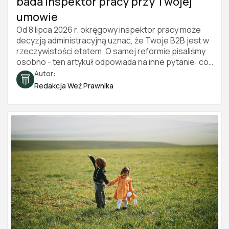
bada inspektor pracy przy Twojej
umowie
Od 8 lipca 2026 r. okręgowy inspektor pracy może
decyzją administracyjną uznać, że Twoje B2B jest w
rzeczywistości etatem. O samej reformie pisaliśmy
osobno - ten artykuł odpowiada na inne pytanie: co
konkretnie inspektor sprawdza i po czym poznać, że
Autor:
współpraca wygląda jak stosunek pracy. Sześć
Redakcja Weź Prawnika
obszarów, konkretne czerwone i zielone flagi oraz
bezpłatny test, który przejdziesz w kilka minut. Stan
prawny na 2026 rok.