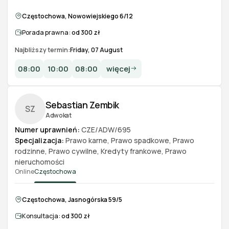
Częstochowa, Nowowiejskiego 6/12
Porada prawna:
od 300 zł
Najbliższy termin:
Friday, 07 August
08:00
10:00
08:00
więcej
Sebastian Zembik
SZ
Adwokat
Numer uprawnień:
CZE/ADW/695
Specjalizacja:
Prawo karne
,
Prawo spadkowe
,
Prawo
rodzinne
,
Prawo cywilne
,
Kredyty frankowe
,
Prawo
nieruchomości
Online
Częstochowa
Częstochowa, Jasnogórska 59/5
Konsultacja:
od 300 zł