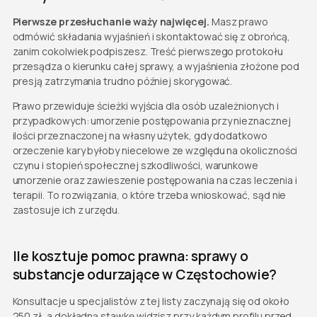
Pierwsze przesłuchanie waży najwięcej.
Masz prawo
odmówić składania wyjaśnień i skontaktować się z obrońcą,
zanim cokolwiek podpiszesz. Treść pierwszego protokołu
przesądza o kierunku całej sprawy, a wyjaśnienia złożone pod
presją zatrzymania trudno później skorygować.
Prawo przewiduje ścieżki wyjścia dla osób uzależnionych i
przypadkowych: umorzenie postępowania przy nieznacznej
ilości przeznaczonej na własny użytek, gdy dodatkowo
orzeczenie kary byłoby niecelowe ze względu na okoliczności
czynu i stopień społecznej szkodliwości, warunkowe
umorzenie oraz zawieszenie postępowania na czas leczenia i
terapii. To rozwiązania, o które trzeba wnioskować, sąd nie
zastosuje ich z urzędu.
Ile kosztuje pomoc prawna: sprawy o
substancje odurzające w Częstochowie?
Konsultacje u specjalistów z tej listy zaczynają się od około
250 zł, a dokładną stawkę widzisz przy każdym profilu przed