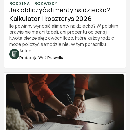
RODZINA I ROZWODY
Jak obliczyć alimenty na dziecko?
Kalkulator i kosztorys 2026
Ile powinny wynosić alimenty na dziecko? W polskim
prawie nie ma ani tabeli, ani procentu od pensji -
kwota bierze się z dwóch liczb, które każdy rodzic
może policzyć samodzielnie. W tym poradniku
pokazujemy, jak zbudować kosztorys utrzymania
Autor:
dziecka, jak podzielić go między rodziców i jak
Redakcja Weź Prawnika
udokumentować całość, żeby przekonała sąd.
Znajdziesz tu też przykładowe wyliczenie krok po
kroku oraz darmowy kalkulator alimentów. Stan
prawny na 2026 rok.