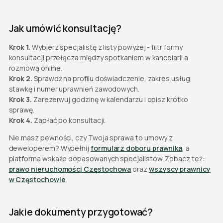
Jak umówić konsultację?
Krok 1.
Wybierz specjalistę z listy powyżej - filtr formy
konsultacji przełącza między spotkaniem w kancelarii a
rozmową online.
Krok 2.
Sprawdź na profilu doświadczenie, zakres usług,
stawkę i numer uprawnień zawodowych.
Krok 3.
Zarezerwuj godzinę w kalendarzu i opisz krótko
sprawę.
Krok 4.
Zapłać po konsultacji.
Nie masz pewności, czy Twoja sprawa to umowy z
deweloperem? Wypełnij
formularz doboru prawnika
, a
platforma wskaże dopasowanych specjalistów. Zobacz też:
prawo nieruchomości Częstochowa
oraz
wszyscy prawnicy
w Częstochowie
.
Jakie dokumenty przygotować?