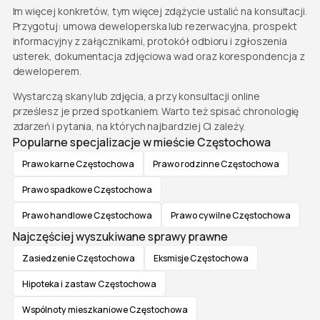
Im więcej konkretów, tym więcej zdążycie ustalić na konsultacji.
Przygotuj: umowa deweloperska lub rezerwacyjna, prospekt
informacyjny z załącznikami, protokół odbioru i zgłoszenia
usterek, dokumentacja zdjęciowa wad oraz korespondencja z
deweloperem.
Wystarczą skany lub zdjęcia, a przy konsultacji online
prześlesz je przed spotkaniem. Warto też spisać chronologię
zdarzeń i pytania, na których najbardziej Ci zależy.
Popularne specjalizacje w mieście Częstochowa
Prawo karne Częstochowa
Prawo rodzinne Częstochowa
Prawo spadkowe Częstochowa
Prawo handlowe Częstochowa
Prawo cywilne Częstochowa
Najczęściej wyszukiwane sprawy prawne
Zasiedzenie Częstochowa
Eksmisje Częstochowa
Hipoteka i zastaw Częstochowa
Wspólnoty mieszkaniowe Częstochowa