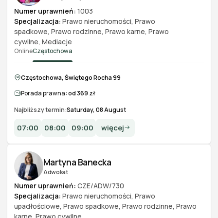
Numer uprawnień:
1003
Specjalizacja:
Prawo nieruchomości
,
Prawo
spadkowe
,
Prawo rodzinne
,
Prawo karne
,
Prawo
cywilne
,
Mediacje
Online
Częstochowa
Częstochowa, Świętego Rocha 99
Porada prawna:
od 369 zł
Najbliższy termin:
Saturday, 08 August
07:00
08:00
09:00
więcej
Martyna Banecka
Adwokat
Numer uprawnień:
CZE/ADW/730
Specjalizacja:
Prawo nieruchomości
,
Prawo
upadłościowe
,
Prawo spadkowe
,
Prawo rodzinne
,
Prawo
karne
,
Prawo cywilne