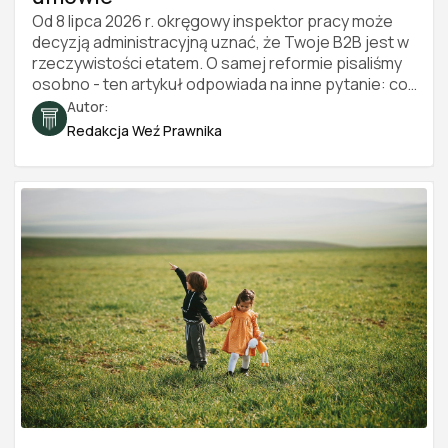
Od 8 lipca 2026 r. okręgowy inspektor pracy może
decyzją administracyjną uznać, że Twoje B2B jest w
rzeczywistości etatem. O samej reformie pisaliśmy
osobno - ten artykuł odpowiada na inne pytanie: co
konkretnie inspektor sprawdza i po czym poznać, że
Autor:
współpraca wygląda jak stosunek pracy. Sześć
Redakcja Weź Prawnika
obszarów, konkretne czerwone i zielone flagi oraz
bezpłatny test, który przejdziesz w kilka minut. Stan
prawny na 2026 rok.