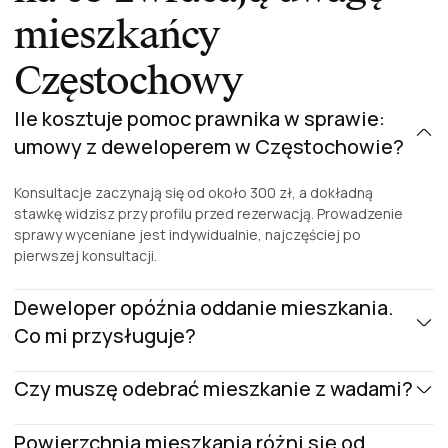
mieszkańcy
Częstochowy
Ile kosztuje pomoc prawnika w sprawie:
umowy z deweloperem w Częstochowie?
Konsultacje zaczynają się od około 300 zł, a dokładną
stawkę widzisz przy profilu przed rezerwacją. Prowadzenie
sprawy wyceniane jest indywidualnie, najczęściej po
pierwszej konsultacji.
Deweloper opóźnia oddanie mieszkania.
Co mi przysługuje?
Zwykle kary umowne przewidziane w umowie, a przy
Czy muszę odebrać mieszkanie z wadami?
dłuższym opóźnieniu prawo odstąpienia i roszczenie
odszkodowawcze. Kluczowe jest brzmienie zapisów o
Odbiór warto przeprowadzić, ale wszystkie wady muszą
Powierzchnia mieszkania różni się od
terminach, dlatego pierwsza rzecz, którą sprawdza