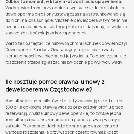
Odbiór to moment, w którym łatwo stracić uprawnienia.
Wady stwierdzone przy odbiorze wpisuje się do protokołu, a
deweloper ma określony ustawą czas na ustosunkowanie się
do nich i na ich usunięcie. Milczenie dewelopera w tym terminie
oznacza uznanie wad, dlatego protokół i daty mają tu większe
znaczenie niż późniejsza korespondencja.
Warto też pamiętać, że nabywcę chroni rachunek powierniczy i
Deweloperski Fundusz Gwarancyjny, a rękojmia za wady
nieruchomości trwa pięć lat od jej wydania. To dużo czasu, ale
roszczenia trzeba zgłaszać niezwłocznie po wykryciu wady.
Ile kosztuje pomoc prawna: umowy z
deweloperem w Częstochowie?
Konsultacje u specjalistów z tej listy zaczynają się od około
300 zł, a dokładną stawkę widzisz przy każdym profilu przed
rezerwacją. Analiza umowy deweloperskiej to zwykle jedna
konsultacja i najtańszy moment na pomoc prawną w całym
zakupie. Przy sporze dochodzi opłata sądowa zależna od
wartości roszczenia, a przy wadach często również koszt