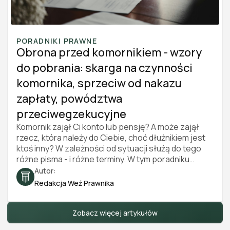
PORADNIKI PRAWNE
Obrona przed komornikiem - wzory
do pobrania: skarga na czynności
komornika, sprzeciw od nakazu
zapłaty, powództwa
przeciwegzekucyjne
Komornik zajął Ci konto lub pensję? A może zajął
rzecz, która należy do Ciebie, choć dłużnikiem jest
ktoś inny? W zależności od sytuacji służą do tego
różne pisma - i różne terminy. W tym poradniku
znajdziesz cztery darmowe wzory do pobrania
Autor:
(skarga na czynności komornika, sprzeciw od
Redakcja Weź Prawnika
nakazu zapłaty, powództwo przeciwegzekucyjne
oraz pozew o zwolnienie zajętego przedmiotu od
egzekucji), a także instrukcję, które pismo wybrać,
Zobacz więcej artykułów
gdzie je złożyć i ile to kosztuje. Stan prawny na 2026