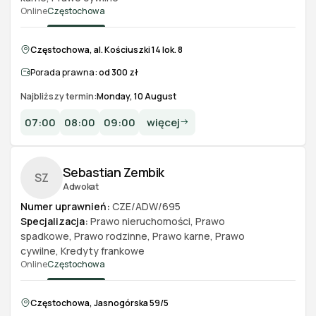
Online
Częstochowa
Częstochowa, al. Kościuszki 14 lok. 8
Porada prawna:
od 300 zł
Najbliższy termin:
Monday, 10 August
07:00
08:00
09:00
więcej
Sebastian Zembik
SZ
Adwokat
Numer uprawnień:
CZE/ADW/695
Specjalizacja:
Prawo nieruchomości
,
Prawo
spadkowe
,
Prawo rodzinne
,
Prawo karne
,
Prawo
cywilne
,
Kredyty frankowe
Online
Częstochowa
Częstochowa, Jasnogórska 59/5