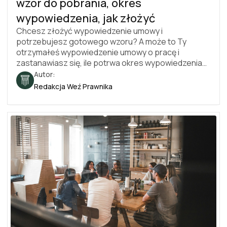
wzór do pobrania, okres
wypowiedzenia, jak złożyć
Chcesz złożyć wypowiedzenie umowy i
potrzebujesz gotowego wzoru? A może to Ty
otrzymałeś wypowiedzenie umowy o pracę i
zastanawiasz się, ile potrwa okres wypowiedzenia
oraz jakie masz prawa? W tym poradniku znajdziesz
Autor:
darmowe wzory do pobrania (wypowiedzenie
Redakcja Weź Prawnika
umowy o pracę przez pracownika oraz rozwiązanie
za porozumieniem stron), zasady dotyczące okresu
wypowiedzenia i liczenia terminów oraz najczęstsze
błędy. Podpowiadamy też, jak wypełnić
wypowiedzenie umowy pole po polu. Stan prawny na
2026r.