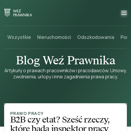
Wszystkie
Nieruchomości
Odszkodowania
Pora
Blog Weź Prawnika
Artykuły o prawach pracowników i pracodawców. Umowy,
zwolnienia, urlopy i inne zagadnienia prawa pracy.
PRAWO PRACY
B2B czy etat? Sześć rzeczy,
które bada inspektor pracy