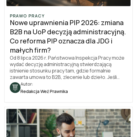
PRAWO PRACY
Nowe uprawnienia PIP 2026: zmiana
B2B na UoP decyzją administracyjną.
Co reforma PIP oznacza dla JDG i
małych firm?
Od 8 lipca 2026 r. Państwowa Inspekcja Pracy może
wydać decyzję administracyjną stwierdzającą
istnienie stosunku pracy tam, gdzie formalnie
zawarta umowa to B2B, zlecenie lub dzieło. Jeśli
prowadzisz jednoosobową działalność
Autor:
gospodarczą i pracujesz głównie dla jednego
Redakcja Weź Prawnika
kontrahenta, nowe przepisy dotyczą Cię
bezpośrednio. Dotyczą też małych firm
współpracujących z kontraktorami. Zanim inspektor
pracy oceni Twoją umowę, warto zrobić to samemu -
najlepiej z prawnikiem.