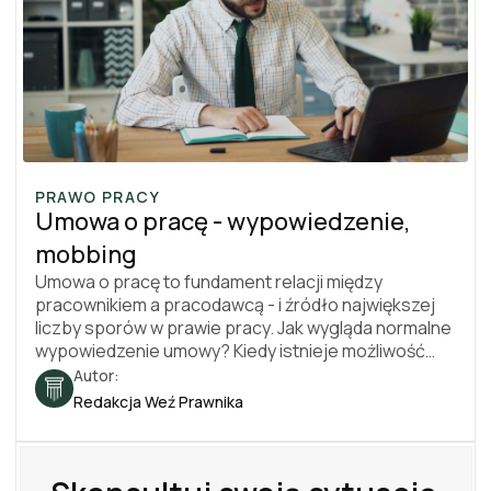
PRAWO PRACY
Umowa o pracę - wypowiedzenie,
mobbing
Umowa o pracę to fundament relacji między
pracownikiem a pracodawcą - i źródło największej
liczby sporów w prawie pracy. Jak wygląda normalne
wypowiedzenie umowy? Kiedy istnieje możliwość
zwolnienia dyscyplinarnego? Co przysługuje przy
Autor:
utracie pracy? I jak bronić się, gdy pracownik został
Redakcja Weź Prawnika
zwolniony niezgodnie z przepisami? W tym artykule
znajdziesz konkretne przepisy, kwoty i terminy. Stan
prawny na 2026 rok.