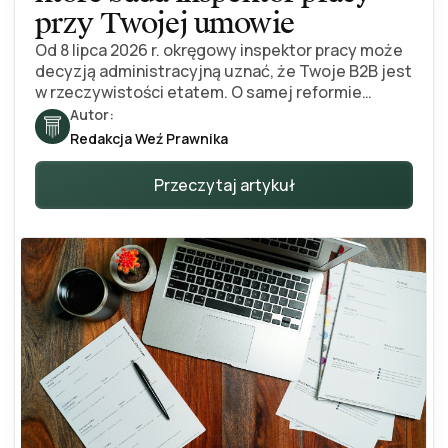
przy Twojej umowie
Od 8 lipca 2026 r. okręgowy inspektor pracy może
decyzją administracyjną uznać, że Twoje B2B jest
w rzeczywistości etatem. O samej reformie
pisaliśmy osobno - ten artykuł odpowiada na inne
Autor:
pytanie: co konkretnie inspektor sprawdza i po
Redakcja Weź Prawnika
czym poznać, że współpraca wygląda jak
stosunek pracy. Sześć obszarów, konkretne
Przeczytaj artykuł
czerwone i zielone flagi oraz bezpłatny test, który
przejdziesz w kilka minut. Stan prawny na 2026
rok.