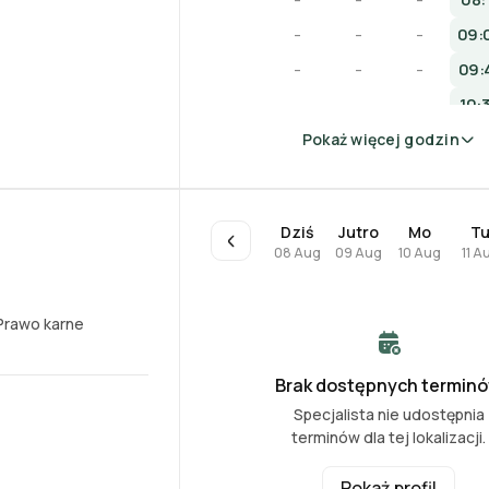
-
-
-
-
-
-
09:
-
-
-
09:
-
-
-
10:
-
-
-
11:
Pokaż więcej godzin
-
-
-
12:
-
-
-
12:
Dziś
Jutro
Mo
T
08 Aug
09 Aug
10 Aug
11 A
Prawo karne
Brak dostępnych termin
Specjalista nie udostępnia
terminów dla tej lokalizacji.
Pokaż profil