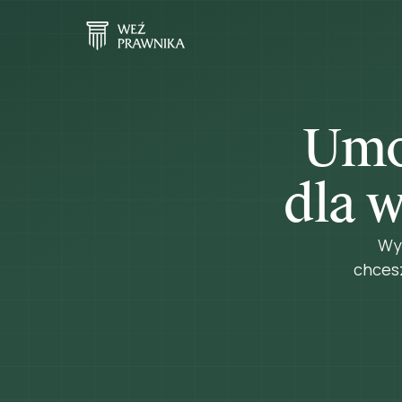
Umo
dla w
Wyn
chces