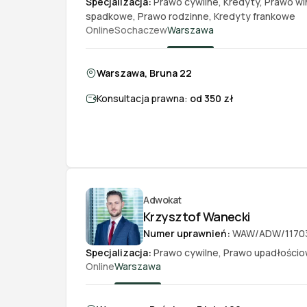
Specjalizacja:
Prawo cywilne
,
Kredyty
,
Prawo wi
spadkowe
,
Prawo rodzinne
,
Kredyty frankowe
Online
Sochaczew
Warszawa
Warszawa, Bruna 22
Konsultacja prawna:
od 350 zł
Adwokat
Krzysztof Wanecki
Numer uprawnień:
WAW/ADW/1170
Specjalizacja:
Prawo cywilne
,
Prawo upadłości
Online
Warszawa