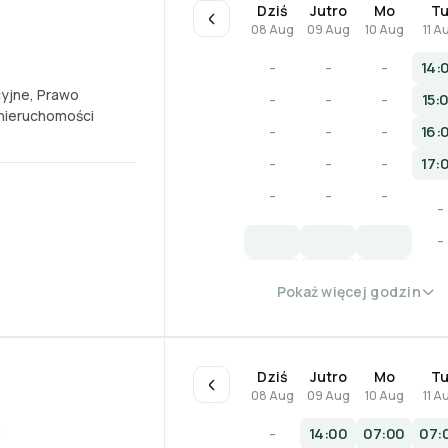
Dziś
Jutro
Mo
T
08 Aug
09 Aug
10 Aug
11 A
-
-
-
14:
cyjne
,
Prawo
-
-
-
15:
nieruchomości
-
-
-
16:
-
-
-
17:
-
-
-
-
-
-
Pokaż więcej godzin
-
-
Dziś
Jutro
Mo
T
08 Aug
09 Aug
10 Aug
11 A
3
-
14:00
07:00
07: