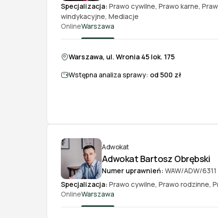
Specjalizacja:
Prawo cywilne
,
Prawo karne
,
Pra
windykacyjne
,
Mediacje
Online
Warszawa
Warszawa, ul. Wronia 45 lok. 175
Wstępna analiza sprawy:
od 500 zł
Adwokat
Adwokat Bartosz Obrębski
Numer uprawnień:
WAW/ADW/6311
Specjalizacja:
Prawo cywilne
,
Prawo rodzinne
,
P
Online
Warszawa