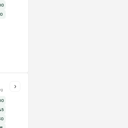
00
00
u
ug
00
45
30
15