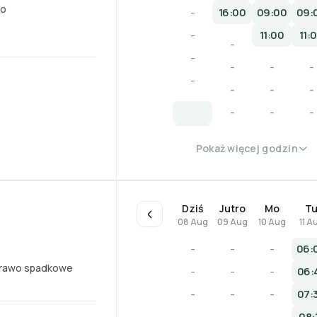
wo
-
16:00
09:00
09:
-
11:00
11:
-
-
-
-
-
-
-
-
-
-
-
-
-
-
-
Pokaż więcej godzin
-
-
Dziś
Jutro
Mo
T
08 Aug
09 Aug
10 Aug
11 A
-
-
-
06:
rawo spadkowe
-
-
-
06:
-
-
-
07:
08: