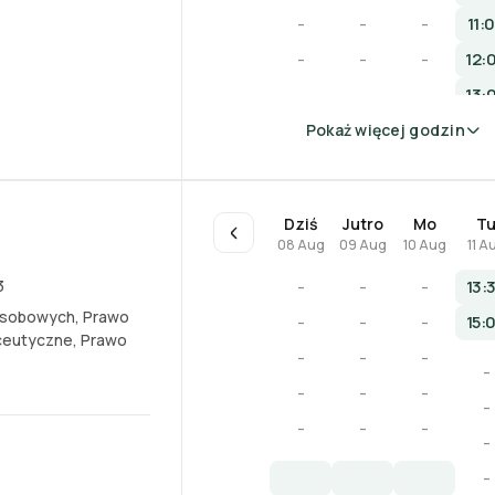
-
-
-
11:
-
-
-
12:
-
-
-
13:
Pokaż więcej godzin
Dziś
Jutro
Mo
T
08 Aug
09 Aug
10 Aug
11 A
3
-
-
-
13:
osobowych
,
Prawo
-
-
-
15:
ceutyczne
,
Prawo
-
-
-
-
-
-
-
-
-
-
-
-
-