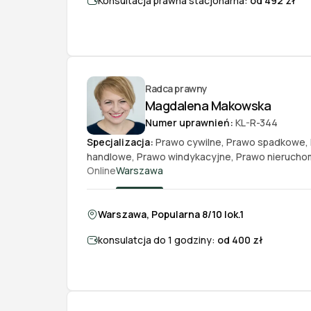
Konsultacja prawna stacjonarna:
od 492 zł
Radca prawny
Magdalena Makowska
Numer uprawnień:
KL-R-344
Specjalizacja:
Prawo cywilne
,
Prawo spadkowe
,
handlowe
,
Prawo windykacyjne
,
Prawo nierucho
Online
Warszawa
Warszawa, Popularna 8/10 lok.1
konsulatcja do 1 godziny:
od 400 zł