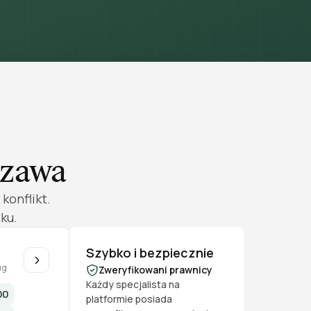
szawa
konflikt.
ku.
Szybko i bezpiecznie
u
ug
Zweryfikowani prawnicy
Każdy specjalista na
00
platformie posiada