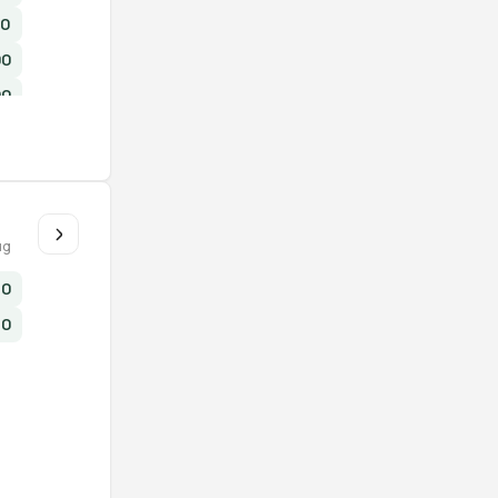
00
00
00
u
ug
30
00