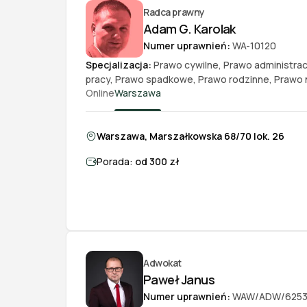
Radca prawny
Adam G. Karolak
Numer uprawnień:
WA-10120
Specjalizacja:
Prawo cywilne
,
Prawo administra
pracy
,
Prawo spadkowe
,
Prawo rodzinne
,
Prawo 
Online
Warszawa
Warszawa, Marszałkowska 68/70 lok. 26
Porada:
od 300 zł
Adwokat
Paweł Janus
Numer uprawnień:
WAW/ADW/625