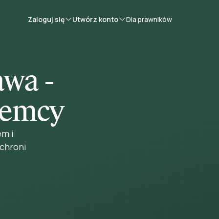
Zaloguj się
Utwórz konto
Dla prawników
wa -
ajemcy
em i
chroni