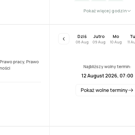
-
Pokaż więcej godzin
Dziś
Jutro
Mo
T
08 Aug
09 Aug
10 Aug
11 A
Prawo pracy
,
Prawo
Najbliższy wolny termin:
mości
12 August 2026, 07:00
Pokaż wolne terminy