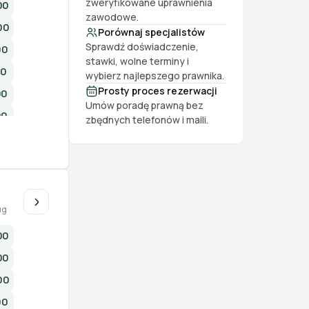
zweryfikowane uprawnienia
00
zawodowe.
00
Porównaj specjalistów
Sprawdź doświadczenie,
00
stawki, wolne terminy i
00
wybierz najlepszego prawnika.
Prosty proces rezerwacji
00
Umów poradę prawną bez
00
zbędnych telefonów i maili.
00
u
ug
00
00
00
00