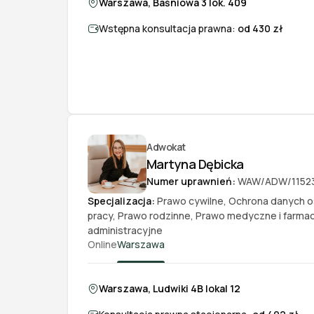
Warszawa, Baśniowa 3 lok. 409
Wstępna konsultacja prawna:
od 430 zł
Adwokat
Martyna Dębicka
Numer uprawnień:
WAW/ADW/1152
Specjalizacja:
Prawo cywilne
,
Ochrona danych 
pracy
,
Prawo rodzinne
,
Prawo medyczne i farma
administracyjne
Online
Warszawa
Warszawa, Ludwiki 4B lokal 12