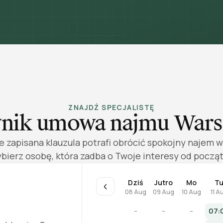
ZNAJDŹ SPECJALISTĘ
nik umowa najmu War
e zapisana klauzula potrafi obrócić spokojny najem w 
bierz osobę, która zadba o Twoje interesy od począt
Dziś
Jutro
Mo
T
08 Aug
09 Aug
10 Aug
11 A
-
-
-
07: