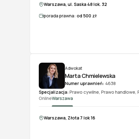
Warszawa, ul. Saska 48 lok. 32
porada prawna:
od 500 zł
Adwokat
Marta Chmielewska
Numer uprawnień:
4638
Specjalizacja:
Prawo cywilne
,
Prawo handlowe
,
Online
Warszawa
Warszawa, Złota 7 lok 16