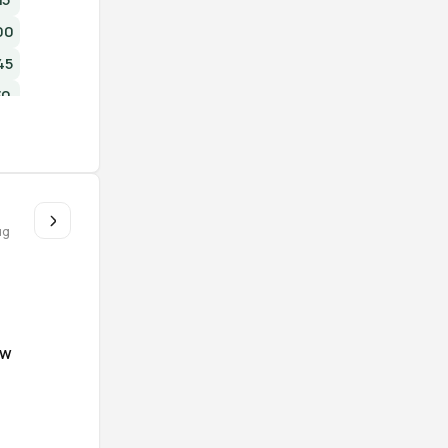
00
45
30
15
00
45
u
ug
ów