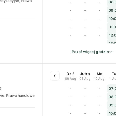
ndykacyjne
,
Prawo
-
-
-
08:
-
-
-
09:
-
-
-
10:
-
-
-
11:
-
-
-
12:
-
-
-
13:
-
-
-
14:
Pokaż więcej godzin
Dziś
Jutro
Mo
T
08 Aug
09 Aug
10 Aug
11 A
3
-
-
-
07:
owe
,
Prawo handlowe
-
-
-
08:
-
-
-
09:
-
-
-
10: